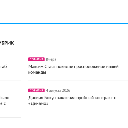
УБРИК
Вчера
СОБЫТИЯ
штаб
Максим Стась покидает расположение нашей
команды
4 августа 2026
СОБЫТИЯ
 было
Даниил Бокун заключил пробный контракт с
е с
«Динамо»