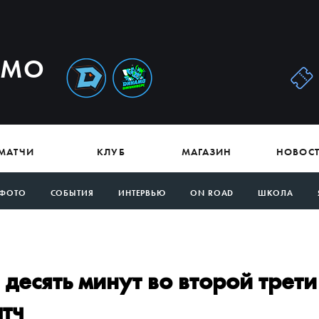
АМО
МАТЧИ
КЛУБ
МАГАЗИН
НОВОС
ФОТО
СОБЫТИЯ
ИНТЕРВЬЮ
ON ROAD
ШКОЛА
 десять минут во второй трети
тч