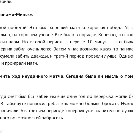
абили.
Динамо-Минск»:
ой победой. Это был хороший матч и хорошая победа Уфы
ьно, на хорошем уровне. Все было в порядке. Конечно, тот гол
 сигналом. Но второй период – первые 10 минут – это был
ерник забил очень легко. Затем у нас возникла какая-то паника
ы сумели забить дважды, и третий период провели лучше. Однак
 и проиграли матч.
ить ход неудачного матча. Сегодня была ли мысль о том
да счет был 6:3, забей мы еще один гол до перерыва, могли б
. В тайм-ауте попросил ребят как можно больше бросать. Нужн
рвничали. А в третьем периоде соперник уже значительно лучш
много возможностей забросить.
ы.