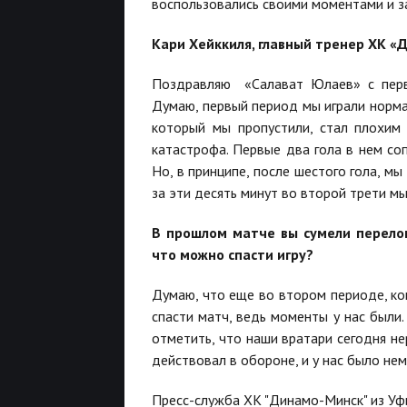
воспользовались своими моментами и з
Кари Хейккиля, главный тренер ХК «
Поздравляю «Салават Юлаев» с перв
Думаю, первый период мы играли нормал
который мы пропустили, стал плохим
катастрофа. Первые два гола в нем соп
Но, в принципе, после шестого гола, м
за эти десять минут во второй трети мы
В прошлом матче вы сумели перелом
что можно спасти игру?
Думаю, что еще во втором периоде, ког
спасти матч, ведь моменты у нас были
отметить, что наши вратари сегодня не
действовал в обороне, и у нас было не
Пресс-служба ХК "Динамо-Минск" из Уф