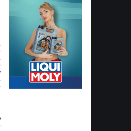
,
.
,
л
в
,
ь
е
ы