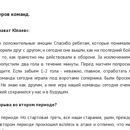
еров команд.
лават Юлаев»:
ко положительные эмоции. Спасибо ребятам, которые понимали
орили друг с другом, и сегодня они вышли, как на последний бой
то, как грамотно мы действовали в обороне. За исключением
пропустили два гола в течение минуты. Перед матчем попроси
щите. Если забьем 1-2 гола - неважно, главное, отработать 
команда сегодня играла под воротами соперника. Были броски
 Не знаю как другим, а мне игра нашей команды сегодня очен
кей сохранился у нас и в будущем.
взрыва во втором периоде?
 периоде. Но стартовая треть, все наши старания, ушли, прежд
о втором периоде произошел всплеск в атаке и отлично, что м