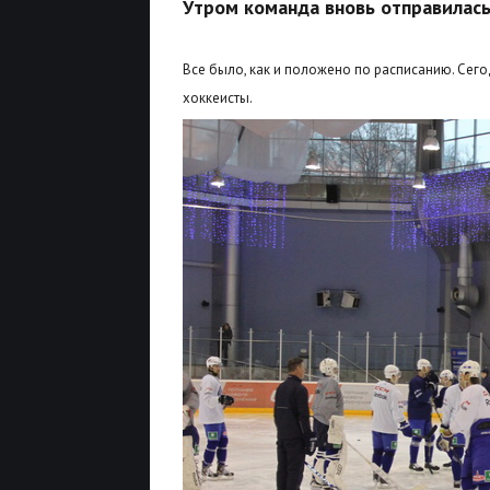
Утром команда вновь отправилась
Все было, как и положено по расписанию. Сег
хоккеисты.