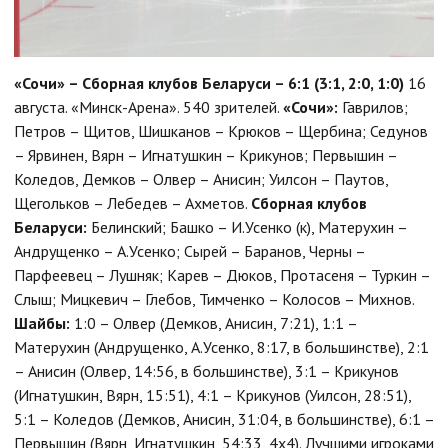
«Сочи» – Сборная клубов Беларуси – 6:1 (3:1, 2:0, 1:0)
16
августа. «Минск-Арена». 540 зрителей.
«Сочи»:
Гаврилов;
Петров – Щитов, Шишканов – Крюков – Щербина; Седунов
– Ярвинен, Вярн – Игнатушкин – Крикунов; Первышин –
Коледов, Демков – Олвер – Анисин; Уилсон – Паутов,
Щегольков – Лебедев – Ахметов.
Сборная клубов
Беларуси:
Белинский; Башко – И.Усенко (к), Матерухин –
Андрущенко – А.Усенко; Сырей – Баранов, Черны –
Парфеевец – Лушняк; Карев – Дюков, Протасеня – Туркин –
Слыш; Мицкевич – Глебов, Тимченко – Колосов – Михнов.
Шайбы:
1:0 – Олвер (Демков, Анисин, 7:21), 1:1 –
Матерухин (Андрущенко, А.Усенко, 8:17, в большинстве), 2:1
– Анисин (Олвер, 14:56, в большинстве), 3:1 – Крикунов
(Игнатушкин, Вярн, 15:51), 4:1 – Крикунов (Уилсон, 28:51),
5:1 – Коледов (Демков, Анисин, 31:04, в большинстве), 6:1 –
Первышин (Вярн, Игнатушкин, 54:33, 4х4). Лучшими игроками