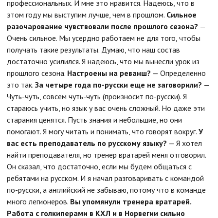
профессиональных. И мне это нравится. Надеюсь, что в
этом году мы выступим лучше, чем в прошлом.
Сильное
разочарование чувствовали после прошлого сезона?
—
Очень сильное. Мы усердно работаем не для того, чтобы
получать такие результаты. Думаю, что наш состав
достаточно усилился. Я надеюсь, что мы вынесли урок из
прошлого сезона.
Настроены на реванш?
— Определенно
это так.
За четыре года по-русски еще не заговорили?
—
Чуть-чуть, совсем чуть-чуть
(произносит по-русски)
. Я
стараюсь учить, но язык у вас очень сложный. Но даже эти
старания ценятся. Пусть знания и небольшие, но они
помогают. Я могу читать и понимать, что говорят вокруг.
У
вас есть преподаватель по русскому языку?
— Я хотел
найти преподавателя, но тренер вратарей меня отговорил.
Он сказал, что достаточно, если мы будем общаться с
ребятами на русском. И я начал разговаривать с командой
по-русски, а английский не забываю, потому что в команде
много легионеров.
Вы упомянули тренера вратарей.
Работа с голкиперами в КХЛ и в Норвегии сильно