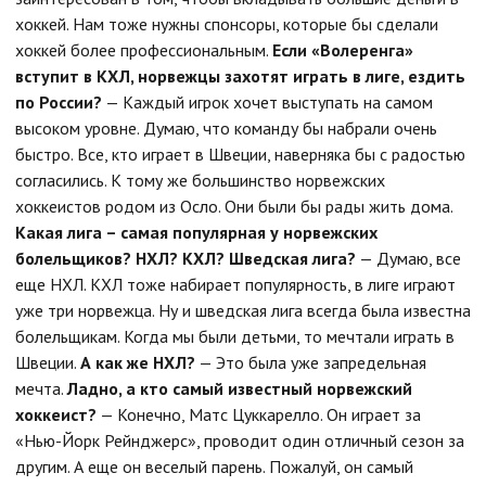
хоккей. Нам тоже нужны спонсоры, которые бы сделали
хоккей более профессиональным.
Если «Волеренга»
вступит в КХЛ, норвежцы захотят играть в лиге, ездить
по России?
— Каждый игрок хочет выступать на самом
высоком уровне. Думаю, что команду бы набрали очень
быстро. Все, кто играет в Швеции, наверняка бы с радостью
согласились. К тому же большинство норвежских
хоккеистов родом из Осло. Они были бы рады жить дома.
Какая лига – самая популярная у норвежских
болельщиков? НХЛ? КХЛ? Шведская лига?
— Думаю, все
еще НХЛ. КХЛ тоже набирает популярность, в лиге играют
уже три норвежца. Ну и шведская лига всегда была известна
болельщикам. Когда мы были детьми, то мечтали играть в
Швеции.
А как же НХЛ?
— Это была уже запредельная
мечта.
Ладно, а кто самый известный норвежский
хоккеист?
— Конечно, Матс Цуккарелло. Он играет за
«Нью-Йорк Рейнджерс», проводит один отличный сезон за
другим. А еще он веселый парень. Пожалуй, он самый