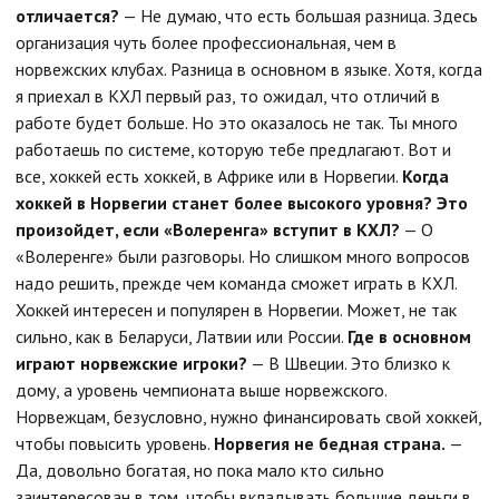
отличается?
— Не думаю, что есть большая разница. Здесь
организация чуть более профессиональная, чем в
норвежских клубах. Разница в основном в языке. Хотя, когда
я приехал в КХЛ первый раз, то ожидал, что отличий в
работе будет больше. Но это оказалось не так. Ты много
работаешь по системе, которую тебе предлагают. Вот и
все, хоккей есть хоккей, в Африке или в Норвегии.
Когда
хоккей в Норвегии станет более высокого уровня? Это
произойдет, если «Волеренга» вступит в КХЛ?
— О
«Волеренге» были разговоры. Но слишком много вопросов
надо решить, прежде чем команда сможет играть в КХЛ.
Хоккей интересен и популярен в Норвегии. Может, не так
сильно, как в Беларуси, Латвии или России.
Где в основном
играют норвежские игроки?
— В Швеции. Это близко к
дому, а уровень чемпионата выше норвежского.
Норвежцам, безусловно, нужно финансировать свой хоккей,
чтобы повысить уровень.
Норвегия не бедная страна.
—
Да, довольно богатая, но пока мало кто сильно
заинтересован в том, чтобы вкладывать большие деньги в