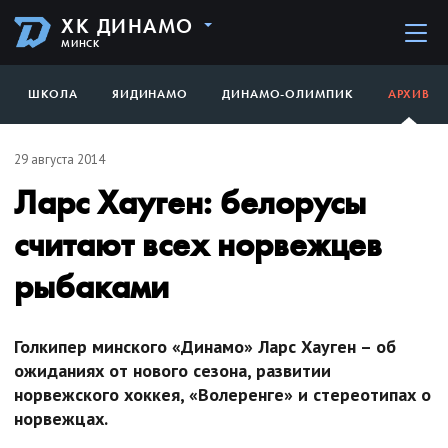
ХК ДИНАМО
МИНСК
ШКОЛА
ЯИДИНАМО
ДИНАМО-ОЛИМПИК
АРХИВ
29 августа 2014
Ларс Хауген: белорусы
считают всех норвежцев
рыбаками
Голкипер минского «Динамо» Ларс Хауген – об
ожиданиях от нового сезона, развитии
норвежского хоккея, «Волеренге» и стереотипах о
норвежцах.