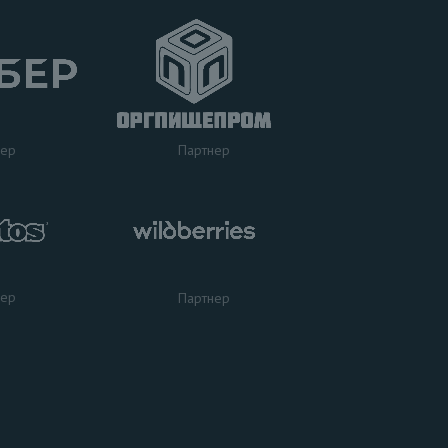
нер
Партнер
нер
Партнер