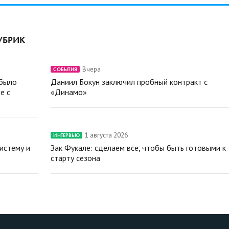
УБРИК
Вчера
СОБЫТИЯ
 было
Даниил Бокун заключил пробный контракт с
е с
«Динамо»
1 августа 2026
ИНТЕРВЬЮ
истему и
Зак Фукале: сделаем все, чтобы быть готовыми к
старту сезона