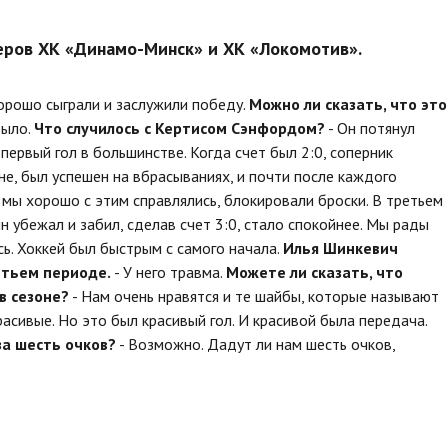
еров ХК «Динамо-Минск» и ХК «Локомотив».
орошо сыграли и заслужили победу.
Можно ли сказать, что это
было.
Что случилось с Кертисом Сэнфордом?
- Он потянул
первый гол в большинстве. Когда счет был 2:0, соперник
е, был успешен на вбрасываниях, и почти после каждого
мы хорошо с этим справлялись, блокировали броски. В третьем
н убежал и забил, сделав счет 3:0, стало спокойнее. Мы рады
сь. Хоккей был быстрым с самого начала.
Илья Шинкевич
етьем периоде.
- У него травма.
Можете ли сказать, что
в сезоне?
- Нам очень нравятся и те шайбы, которые называют
красивые. Но это был красивый гол. И красивой была передача.
за шесть очков?
- Возможно. Дадут ли нам шесть очков,