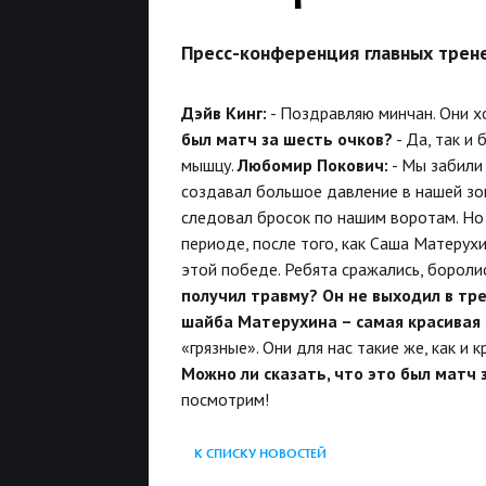
Пресс-конференция главных трен
Дэйв Кинг:
- Поздравляю минчан. Они х
был матч за шесть очков?
- Да, так и 
мышцу.
Любомир Покович:
- Мы забили 
создавал большое давление в нашей зон
следовал бросок по нашим воротам. Но 
периоде, после того, как Саша Матерухи
этой победе. Ребята сражались, бороли
получил травму? Он не выходил в тр
шайба Матерухина – самая красивая 
«грязные». Они для нас такие же, как и 
Можно ли сказать, что это был матч 
посмотрим!
К СПИСКУ НОВОСТЕЙ