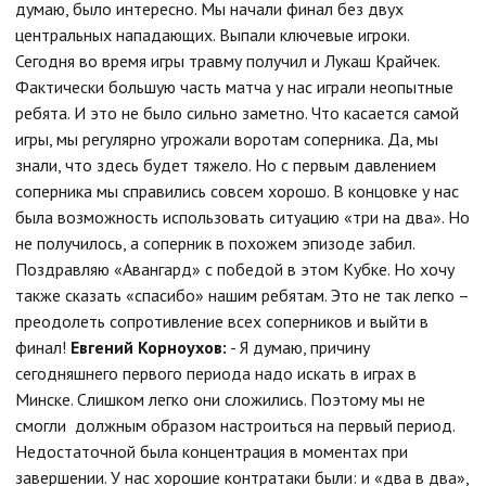
думаю, было интересно. Мы начали финал без двух
центральных нападающих. Выпали ключевые игроки.
Сегодня во время игры травму получил и Лукаш Крайчек.
Фактически большую часть матча у нас играли неопытные
ребята. И это не было сильно заметно. Что касается самой
игры, мы регулярно угрожали воротам соперника. Да, мы
знали, что здесь будет тяжело. Но с первым давлением
соперника мы справились совсем хорошо. В концовке у нас
была возможность использовать ситуацию «три на два». Но
не получилось, а соперник в похожем эпизоде забил.
Поздравляю «Авангард» с победой в этом Кубке. Но хочу
также сказать «спасибо» нашим ребятам. Это не так легко –
преодолеть сопротивление всех соперников и выйти в
финал!
Евгений Корноухов:
- Я думаю, причину
сегодняшнего первого периода надо искать в играх в
Минске. Слишком легко они сложились. Поэтому мы не
смогли должным образом настроиться на первый период.
Недостаточной была концентрация в моментах при
завершении. У нас хорошие контратаки были: и «два в два»,