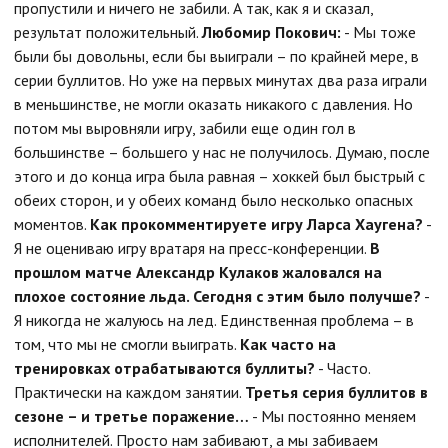
пропустили и ничего не забили. А так, как я и сказал,
результат положительный.
Любомир Покович:
- Мы тоже
были бы довольны, если бы выиграли – по крайней мере, в
серии буллитов. Но уже на первых минутах два раза играли
в меньшинстве, не могли оказать никакого с давления. Но
потом мы выровняли игру, забили еще один гол в
большинстве – большего у нас не получилось. Думаю, после
этого и до конца игра была равная – хоккей был быстрый с
обеих сторон, и у обеих команд было несколько опасных
моментов.
Как прокомментируете игру Ларса Хаугена?
-
Я не оцениваю игру вратаря на пресс-конференции.
В
прошлом матче Александр Кулаков жаловался на
плохое состояние льда. Сегодня с этим было получше?
-
Я никогда не жалуюсь на лед. Единственная проблема – в
том, что мы не смогли выиграть.
Как часто на
тренировках отрабатываются буллиты?
- Часто.
Практически на каждом занятии.
Третья серия буллитов в
сезоне – и третье поражение…
- Мы постоянно меняем
исполнителей. Просто нам забивают, а мы забиваем