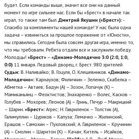
будет. Если команды выше, значит все они на данный
момент по игре сильнее нас. Если бы «Брест» в начале так
играл, то также там был.
Дмитрий Якушин («Брест»):
-
Спасибо за комплименты нашей команде! У нас была одна
задача – извиниться за прошлое поражение от «Юности»,
мы справились. Сегодня была совсем другая игра, именно то,
что мы требовали. Ребята отдали все и заслужили победу.
Молодцы!
«Брест»
–
«Динамо-Молодечно 3:0 (2:0, 1:0,
0:0)
11 января. Ледовый дворец, г. Брест. 980 зрителей
Судьи:
В. Наливайко; В. Гоцуля, О. Клешевников.
«Динамо-
Молодечно»:
Карнаухов; Филичкин – Зеленко, Скабелка –
Абметка – Автаев; Бадун (А) – Зозон, Лопачук (К) –
Мамиканьянц – Феоктистов; Знахаренко – Волес, Касков –
Голубев – Мохорев; Леонов (А) – Гринь, Печур – Макрицкий
– Шарин.
«Брест»:
Агрес; Н. Гавриленок – Толстик (А),
Галимуллин – Цуриков – Капуза; Лемачко – Жилинский,
Ерашов – Самохин – Пухловский; А. Гавриленок – Кручинин
(А) – Смолин – Шаритон (К) – Качан; Китель – Исайков,
Михеенок – Мужик – Берчук.
Шайбы:
1:0 – Якуб Мужик