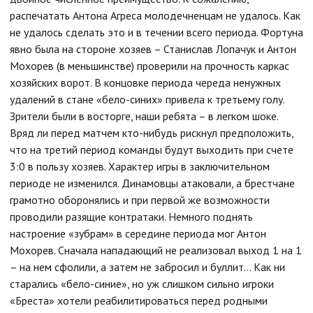
распечатать Антона Агреса молодечненцам не удалось. Как
не удалось сделать это и в течении всего периода. Фортуна
явно была на стороне хозяев – Станислав Лопачук и Антон
Мохорев (в меньшинстве) проверили на прочность каркас
хозяйских ворот. В концовке периода череда ненужных
удалений в стане «бело-синих» привела к третьему голу.
Зрители были в восторге, наши ребята – в легком шоке.
Вряд ли перед матчем кто-нибудь рискнул предположить,
что на третий период команды будут выходить при счете
3:0 в пользу хозяев. Характер игры в заключительном
периоде не изменился. Динамовцы атаковали, а брестчане
грамотно оборонялись и при первой же возможности
проводили разящие контратаки. Немного поднять
настроение «зубрам» в середине периода мог Антон
Мохорев. Сначала нападающий не реализовал выход 1 на 1
– на нем сфолили, а затем не забросил и буллит… Как ни
старались «бело-синие», но уж слишком сильно игроки
«Бреста» хотели реабилитироваться перед родными