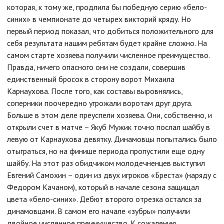
которая, к тому же, продлила бы победную серию «бело-
синих» в чемпионате до четырех викторий кряду. Но
первый период показал, что добиться положительного для
себя результата нашим ребятам будет крайне сложно. На
самом старте хозяева получили численное преимущество.
Правда, ничего опасного они не создали, совершив
единственный бросок в сторону ворот Михаила
Карнаухова. После того, как составы выровнялись,
соперники поочередно угрожали воротам друг друга.
Больше в этом деле преуспели хозяева. Они, собственно, и
открыли счет в матче – Якуб Мужик точно послал шайбу в
левую от Карнаухова девятку. Динамовцы попытались было
отыграться, но на финише периода пропустили еще одну
шайбу. На этот раз обидчиком молодечненцев выступил
Евгений Самохин – один из двух игроков «Бреста» (наряду с
Федором Качаном), который в начале сезона защищал
цвета «бело-синих». Дебют второго отрезка остался за
динамовцами. В самом его начале «зубры» получили
двойное численное преимущество
­.
К сожалению,