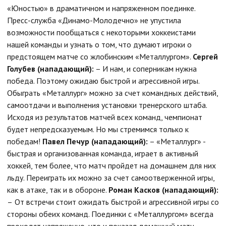
«Юностью» в драматичном и напряженном поединке.
Пресс-служба «Динамо-Молодечно» не упустила
возможности пообщаться с некоторыми хоккеистами
нашей команды и узнать о том, что думают игроки о
предстоящем матче со жлобинским «Металлургом».
Сергей
Голубев (нападающий):
– И нам, и соперникам нужна
победа. Поэтому ожидаю быстрой и агрессивной игры.
Обыграть «Металлург» можно за счет командных действий,
самоотдачи и выполнения установки тренерского штаба.
Исходя из результатов матчей всех команд, чемпионат
будет непредсказуемым. Но мы стремимся только к
победам!
Павел Печур (нападающий):
– «Металлург» -
быстрая и организованная команда, играет в активный
хоккей, тем более, что матч пройдет на домашнем для них
льду. Переиграть их можно за счет самоотверженной игры,
как в атаке, так и в обороне.
Роман Касков (нападающий):
–
От встречи стоит ожидать быстрой и агрессивной игры со
стороны обеих команд. Поединки с «Металлургом» всегда
проходят напряженно, что и показал домашний матч.