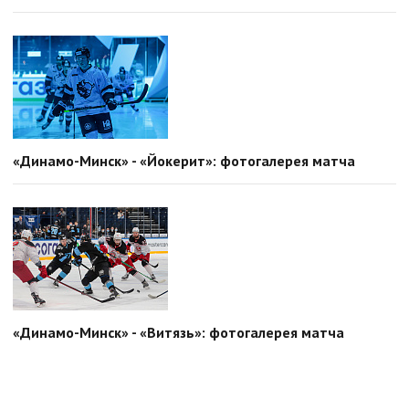
«Динамо-Минск» - «Йокерит»: фотогалерея матча
«Динамо-Минск» - «Витязь»: фотогалерея матча