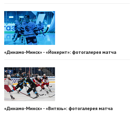
«Динамо-Минск» - «Йокерит»: фотогалерея матча
«Динамо-Минск» - «Витязь»: фотогалерея матча