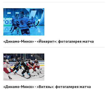
«Динамо-Минск» - «Йокерит»: фотогалерея матча
«Динамо-Минск» - «Витязь»: фотогалерея матча