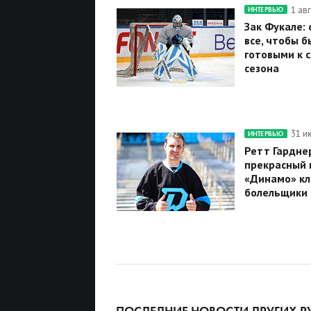
1 ав
ИНТЕРВЬЮ
Зак Фукале:
все, чтобы б
готовыми к 
сезона
31 и
ИНТЕРВЬЮ
Ретт Гарднер
прекрасный г
«Динамо» кл
болельщики
ПОСЛЕДНИЕ НОВОСТИ ДРУГИХ Р