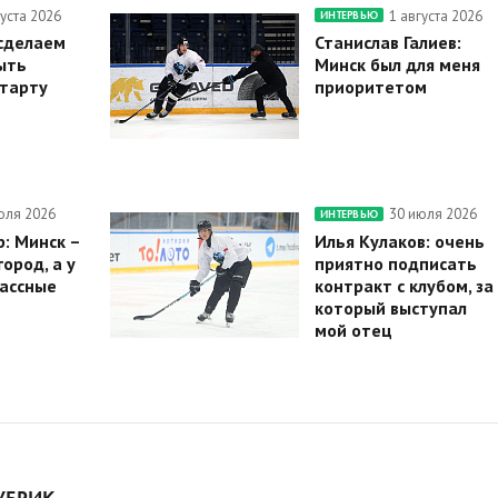
густа 2026
1 августа 2026
ИНТЕРВЬЮ
 сделаем
Станислав Галиев:
ыть
Минск был для меня
старту
приоритетом
юля 2026
30 июля 2026
ИНТЕРВЬЮ
: Минск –
Илья Кулаков: очень
ород, а у
приятно подписать
ассные
контракт с клубом, за
который выступал
мой отец
УБРИК