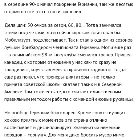
в середине 90-х начал покорение Германии, там же десятью
годами позже этот этап и закончил.
Дела шли: 50 очков за сезон, 60, 80... Тогда занимался
этими подсчетами, да и сейчас игрокам советовал бы.
Мобилизует, подхлестывает. Так и стал в одном из сезонов
лучшим бомбардиром чемпионата Германии. Мог и еще раз
– в олимпийском 98-м, но у клуба сменился тренер. Пришел
канадец, с которым отношения у нас как-то сразу не
заладились, коуч стал меня откровенно задвигать. Тогда
еще раз понял, что тренеры-диктаторы – не только
примета советской школы, хватает таких и в Северной
Америке. Там тоже есть те, кто считает единственным
правильным методом работы с командой ежовые рукавицы.
Но вообще Германии благодарен. Кроме сопутствующих
хоккею приятных моментов эта страна отлично
воспитывает и дисциплинирует. Знаменитый немецкий
порядок – «орнунг». Для меня дико бросить мусор мимо