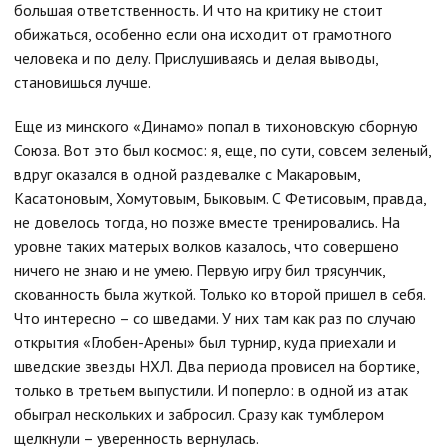
большая ответственность. И что на критику не стоит
обижаться, особенно если она исходит от грамотного
человека и по делу. Прислушиваясь и делая выводы,
становишься лучше.
Еще из минского «Динамо» попал в тихоновскую сборную
Союза. Вот это был космос: я, еще, по сути, совсем зеленый,
вдруг оказался в одной раздевалке с Макаровым,
Касатоновым, Хомутовым, Быковым. С Фетисовым, правда,
не довелось тогда, но позже вместе тренировались. На
уровне таких матерых волков казалось, что совершено
ничего не знаю и не умею. Первую игру бил трясунчик,
скованность была жуткой. Только ко второй пришел в себя.
Что интересно – со шведами. У них там как раз по случаю
открытия «Глобен-Арены» был турнир, куда приехали и
шведские звезды НХЛ. Два периода провисел на бортике,
только в третьем выпустили. И поперло: в одной из атак
обыграл нескольких и забросил. Сразу как тумблером
щелкнули – уверенность вернулась.