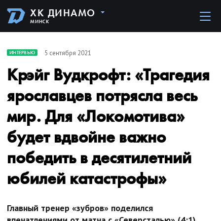
ХК ДИНАМО
МИНСК
5 сентября 2021
ИНТЕРВЬЮ
Крэйг Вудкрофт: «Трагедия
ярославцев потрясла весь
мир. Для «Локомотива»
будет вдвойне важно
победить в десятилетний
юбилей катастрофы»
Главный тренер «зубров» поделился
впечатлениями от матча с «Северсталью» (4:1),