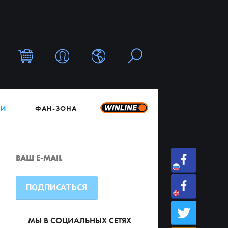
ТИ
ФАН-ЗОНА
МЫ В СОЦИАЛЬНЫХ СЕТЯХ