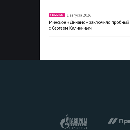
1 августа 2026
СОБЫТИЯ
Минское «Динамо» заключило пробный 
с Сергеем Калининым