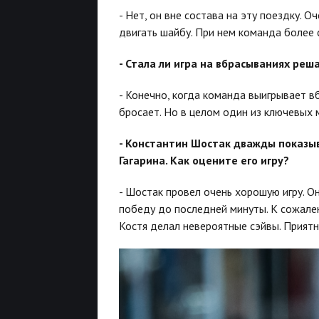
- Нет, он вне состава на эту поездку. О
двигать шайбу. При нем команда более 
- Стала ли игра на вбрасываниях ре
- Конечно, когда команда выигрывает в
бросает. Но в целом один из ключевых
- Константин Шостак дважды показы
Гагарина. Как оцените его игру?
- Шостак провел очень хорошую игру. О
победу до последней минуты. К сожале
Костя делал невероятные сэйвы. Приятн