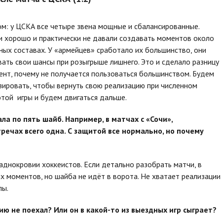
ком: у ЦСКА все четыре звена мощные и сбалансированные.
ли хорошо и практически не давали создавать моментов около
вных составах. У «армейцев» сработало их большинство, они
вать свои шансы при розыгрыше лишнего. Это и сделало разницу
ент, почему не получается пользоваться большинством. Будем
зировать, чтобы вернуть свою реализацию при численном
той игры и будем двигаться дальше.
ла по пять шайб. Например, в матчах с «Сочи»,
речах всего одна. С защитой все нормально, но почему
ладнокровии хоккеистов. Если детально разобрать матчи, в
 моментов, но шайба не идёт в ворота. Не хватает реализации
лы.
ию не поехал? Или он в какой-то из выездных игр сыграет?