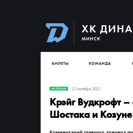
ХК ДИН
МИНСК
БИЛЕТЫ
КОМАНДА
27 октября 2022
ИНТЕРВЬЮ
Крэйг Вудкрофт – 
Шостака и Козуне
Комментарий главного тренера по