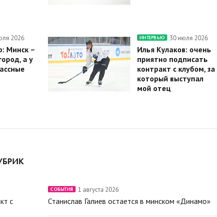
юля 2026
30 июля 2026
ИНТЕРВЬЮ
: Минск –
Илья Кулаков: очень
ород, а у
приятно подписать
ассные
контракт с клубом, за
который выступал
мой отец
УБРИК
1 августа 2026
СОБЫТИЯ
кт с
Станислав Галиев остается в минском «Динамо»