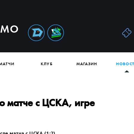
АМО
МАТЧИ
КЛУБ
МАГАЗИН
НОВОС
о матче с ЦСКА, игре
сле матча с ЦСКА (1:2)