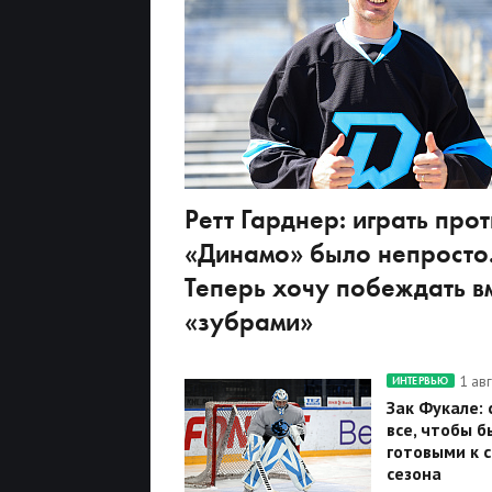
Ретт Гарднер: играть прот
«Динамо» было непросто
Теперь хочу побеждать вм
«зубрами»
1 ав
ИНТЕРВЬЮ
Зак Фукале:
все, чтобы б
готовыми к 
сезона