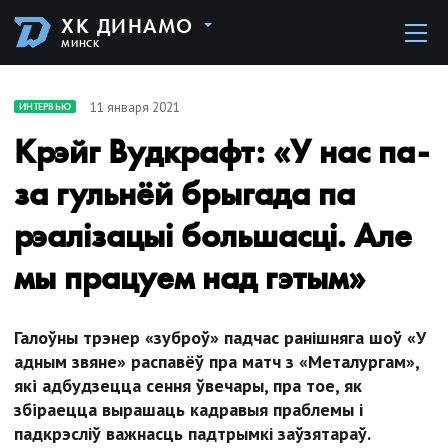
ХК ДИНАМО
МИНСК
11 января 2021
ИНТЕРВЬЮ
Крэйг Вудкрафт: «У нас па-
за гульнёй брыгада па
рэалізацыі большасці. Але
мы працуем над гэтым»
Галоўны трэнер «зуброў» падчас ранішняга шоў «У
адным звяне» распавёў пра матч з «Металургам»,
якi адбудзецца сення ўвечары, пра тое, як
збiраецца вырашаць кадравыя праблемы і
падкрэсліў важнасць падтрымкі заўзятараў.