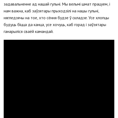
задавальненне ад нашай гульні. Мы вельмі шмат працуем, і
нам важна, каб заўзятары прыходзілі на нашы гульні,
нягледзячы на тое, хто сёння будзе ў складзе. Усе хлопцы
будуць біцца да канца, усе хочуць, каб горад і заўзятары
ганарыліся сваёй камандай.