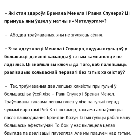
–
Які стан здароўя Бренана Менела і Раяна Спунера? Ці
прымуць яны ўдзел у матчы з «Металургам»?
–
Абодва траўмаваныя, яны не згуляюць сёння.
–
З-за адсутнасці Менела і Спунера, вядучых гульцоў у
большасці, дзеянн
i
каманды ў гэтым кампаненце не
ладзіл
i
ся. Ці знайшлі вы ключы да таго, каб палепшыць
рэалізацыю колькаснай перавагі без гэтых хакеістаў?
–
Так, траўмаваныя два лепшых хакеісты пры гульні ў
большасці ва ўсей лізе – Раян Спунер і Бренан Менел.
Траўмаваны таксама лепшы гулец у лізе па гульні перад
чужымі варотамі Роб Кл
i
нкхамер, таксама аднаўляецца
пасля пашкоджання Брэндан Козун. Гэтыя гульцы рабілі нашу
большасць эфектыўнай. То бок, у нас вылецела цэлая
брыгада па рэалізацыі пауэрплэя. Але мы працуем над гэтым.