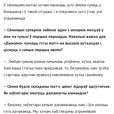
У сённяшнім матчы хочам паказаць, што ўмеем гуляць у
большасці і ў такой сітуацыі. І я спадзяюся, што ў нас усё
атрымаецца.
–
Сённяшні супернік займае адно з апошніх месцаў у
лізе па гульні ў першых перыядах. Наколькі важна для
«Дынама» пачаць гэты матч на высокіх хуткасцях і
ціснуць з самых першых хвілін?
–
Любую гульню важна пачынаць упэўнена, хутка, якасна.
Калі ваша статыстыка праўдзівая, то, безумоўна, нам трэба
стартавы адрэзак правесці максімальна хутка і вынікова.
–
Сёння будзе складаны матч: шмат лідэраў адсутнічае.
Як заўзятары змогуць дапамагчы камандзе?
–
Вядома, заўзятары вельмі дапамагаюць нам, і ўсе хлопцы
гэта адчуваюць. Мы хочам, каб гледачы атрымлівалі