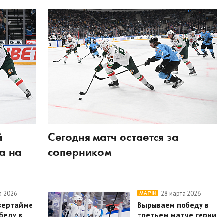
й
Сегодня матч остается за
а на
соперником
а 2026
28 марта 2026
МАТЧИ
вертайме
Вырываем победу в
беду в
третьем матче серии