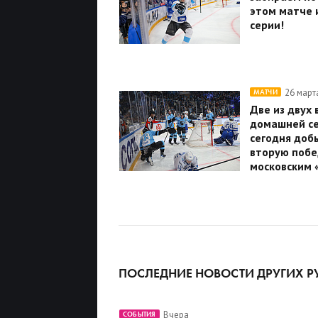
этом матче и
серии!
26 март
МАТЧИ
Две из двух 
домашней се
сегодня доб
вторую побе
московским 
ПОСЛЕДНИЕ НОВОСТИ ДРУГИХ Р
Вчера
СОБЫТИЯ