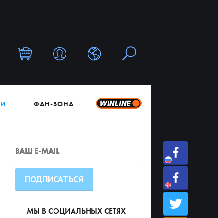
ТИ
ФАН-ЗОНА
МЫ В СОЦИАЛЬНЫХ СЕТЯХ