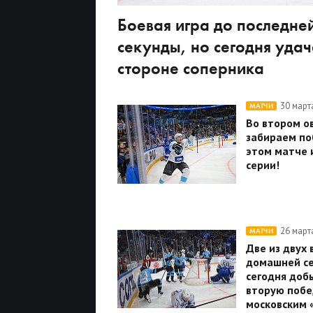
Боевая игра до последне
секунды, но сегодня удач
стороне соперника
30 март
МАТЧИ
Во втором о
забираем по
этом матче и
серии!
26 март
МАТЧИ
Две из двух 
домашней се
сегодня доб
вторую побе
московским 