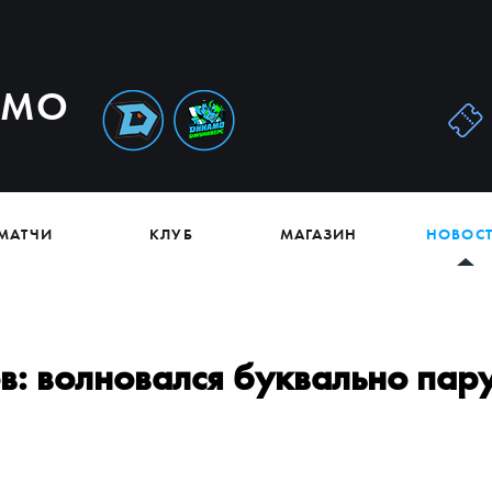
АМО
МАТЧИ
КЛУБ
МАГАЗИН
НОВОС
: волновался буквально пар