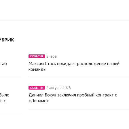
УБРИК
Вчера
СОБЫТИЯ
штаб
Максим Стась покидает расположение нашей
команды
4 августа 2026
СОБЫТИЯ
 было
Даниил Бокун заключил пробный контракт с
е с
«Динамо»