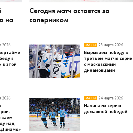
й
Сегодня матч остается за
а на
соперником
а 2026
28 марта 2026
МАТЧИ
вертайме
Вырываем победу в
беду в
третьем матче серии
 в этой
с московскими
динамовцами
а 2026
24 марта 2026
МАТЧИ
в
Начинаем серию
рии:
домашней победой
ываем
ду над
«Динамо»