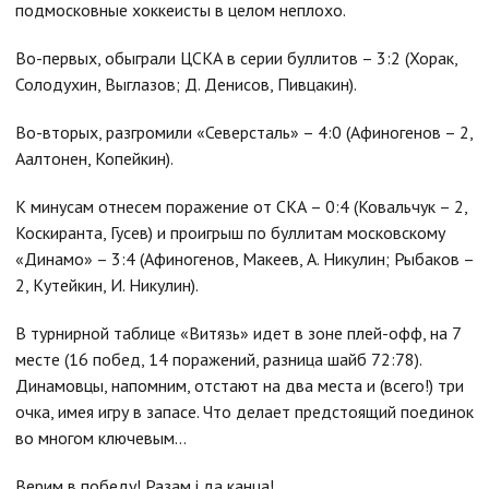
подмосковные хоккеисты в целом неплохо.
Во-первых, обыграли ЦСКА в серии буллитов – 3:2 (Хорак,
Солодухин, Выглазов; Д. Денисов, Пивцакин).
Во-вторых, разгромили «Северсталь» – 4:0 (Афиногенов – 2,
Аалтонен, Копейкин).
К минусам отнесем поражение от СКА – 0:4 (Ковальчук – 2,
Коскиранта, Гусев) и проигрыш по буллитам московскому
«Динамо» – 3:4 (Афиногенов, Макеев, А. Никулин; Рыбаков –
2, Кутейкин, И. Никулин).
В турнирной таблице «Витязь» идет в зоне плей-офф, на 7
месте (16 побед, 14 поражений, разница шайб 72:78).
Динамовцы, напомним, отстают на два места и (всего!) три
очка, имея игру в запасе. Что делает предстоящий поединок
во многом ключевым…
Верим в победу! Разам і да канца!