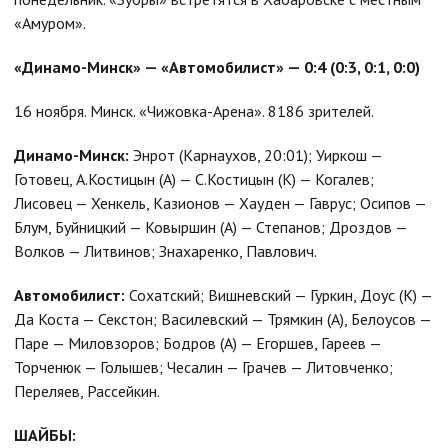
«Амуром».
«Динамо-Минск» — «Автомобилист» — 0:4 (0:3, 0:1, 0:0)
16 ноября. Минск. «Чижовка-Арена». 8186 зрителей.
Динамо-Минск:
Энрот (Карнаухов, 20:01); Уиркош —
Готовец, А.Костицын (А) — С.Костицын (К) — Когалев;
Лисовец — Хенкель, Казионов — Хауден — Гаврус; Осипов —
Блум, Буйницкий — Ковыршин (А) — Степанов; Дроздов —
Волков — Литвинов; Знахаренко, Павлович.
Автомобилист:
Сохатский; Вишневский — Гуркин, Доус (К) —
Да Коста — Секстон; Василевский — Трямкин (А), Белоусов —
Паре — Миловзоров; Бодров (А) — Егоршев, Гареев —
Торченюк — Голышев; Чесалин — Грачев — Литовченко;
Переляев, Рассейкин.
ШАЙБЫ: