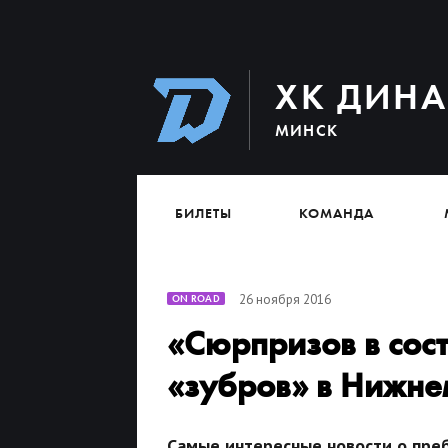
ХК ДИН
МИНСК
БИЛЕТЫ
КОМАНДА
26 ноября 2016
ON ROAD
«Сюрпризов в сост
«зубров» в Нижне
Самые интересные новости о пре