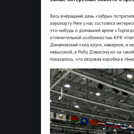
Весь вчерашний день «зубры» потратили
аэропорту Риги у нас состоялся интере
что-нибудь о домашней арене «Торпедо».
отличительной особенностью КРК «Наго
Динамовский «хед коуч», наверное, и н
невысокой, а Робу Дэвисону из-за тако
показалось, что ледовая коробка в Ниж