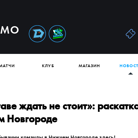
АМО
МАТЧИ
КЛУБ
МАГАЗИН
НОВОС
аве ждать не стоит»: раскатк
м Новгороде
бывании команды в Нижнем Новгороде здесь!