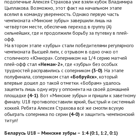
подопечные Алексея Страхова уже взяли кубок Владимира
Цыплакова. Возможно, этот факт на начальном этапе
вселил в команду уверенность. Однако первую часть
чемпионата «Минские зубры» завершили лишь на
четвёртом месте, обеспечив переход в группу (А)
сильнейших, где и продолжили борьбу за путевку в плей-
офф.
На втором этапе «зубры» стали победителями регулярного
чемпионата Высшей лиги, с отрывом в одно очко от
столичного «Юниора». Соперником на 1/4 серию матчей
плей-офф стал
«Неман-2»
, где «зубры» без особых
трудностей расправились с соперником
(3-0)
. На этапе
полуфинала, соперником стал
«Бобруйск»
, который
впервые дошел до такой отметки. «Бобрам» удалось
зацепить лишь одну игру у оппонента на своей домашней
площадке
(4-1)
. Вот «Минские зубры» и пришли к заветному
финалу. U18 противопоставили яркий, быстрый и системный
хоккей. Ребята Алексея Страхова всё же смогли всухую
обыграть соперника по серии
(4-0)
и защитить чемпионский
титул!
Беларусь U18 – Минские зубры – 1:4 (0:1, 1:2, 0:1)