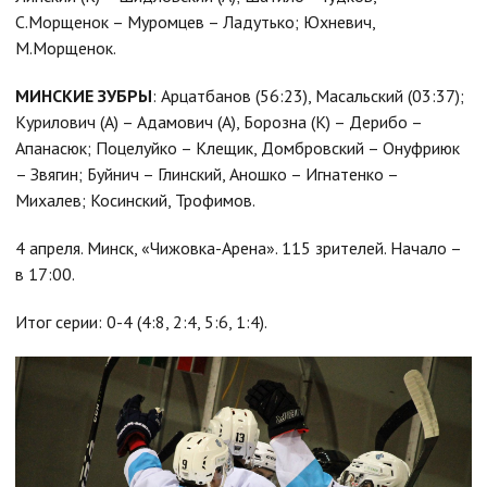
С.Морщенок – Муромцев – Ладутько; Юхневич,
М.Морщенок.
МИНСКИЕ ЗУБРЫ
: Арцатбанов (56:23), Масальский (03:37);
Курилович (А) – Адамович (А), Борозна (К) – Дерибо –
Апанасюк; Поцелуйко – Клещик, Домбровский – Онуфриюк
– Звягин; Буйнич – Глинский, Аношко – Игнатенко –
Михалев; Косинский, Трофимов.
4 апреля. Минск, «Чижовка-Арена». 115 зрителей. Начало –
в 17:00.
Итог серии: 0-4 (4:8, 2:4, 5:6, 1:4).