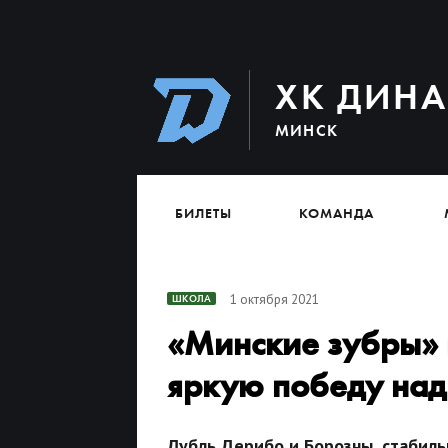
ХК ДИН
МИНСК
БИЛЕТЫ
КОМАНДА
1 октября 2021
ШКОЛА
«Минские зубры» 
яркую победу над
Дубль Дерибо и Борозны, стабиль