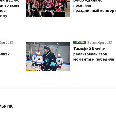
сей души»:
БФСО «Динамо
и во всем
посетили
мер
праздничный концер
ему
бря 2022
8 сентября 2022
ШКОЛА
Тимофей Крейн:
элиты
реализовали свои
моменты и победили
УБРИК