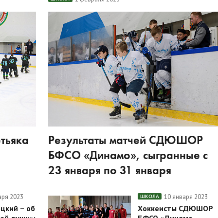
етьяка
Результаты матчей СДЮШОР
БФСО «Динамо», сыгранные с
23 января по 31 января
аря 2023
10 января 2023
ШКОЛА
цкий – об
Хоккеисты СДЮШОР