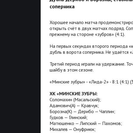
соперника
Хорошее начало матча продемонстриро
открыть счёт в двух матчах подряд. Со
прежнему на стороне «зубров» (4:1).
На первых секундах второго периода «
дубль в ворота соперника. Не удаётся «
Третий период играли на удержание. То
шайбу в этом сезоне.
«Минские зубры» - «Лида-2» - 8:1 (4:1) (3
ХК «МИНСКИЕ ЗУБРЫ:
Соломахин (Масальский);
Адамович(А) — Кравчук;
Борозна(К) — Дерибо — Чаплин;
Гудков — Глинский;
Матюшенко — Липский — Пахомов;
Михалев — Онуфриюк;