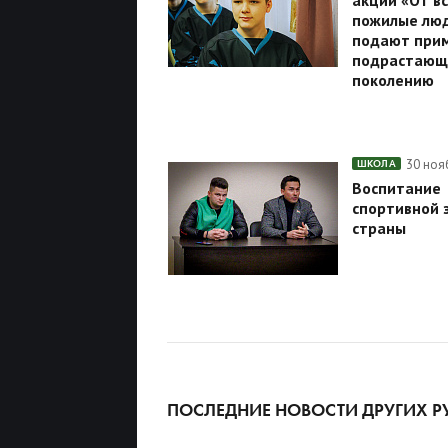
акции «От в
пожилые люд
подают при
подрастающ
поколению
30 ноя
ШКОЛА
Воспитание
спортивной 
страны
ПОСЛЕДНИЕ НОВОСТИ ДРУГИХ Р