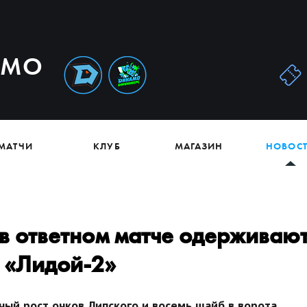
АМО
МАТЧИ
КЛУБ
МАГАЗИН
НОВОС
в ответном матче одерживаю
 «Лидой-2»
ный рост очков Липского и восемь шайб в ворота