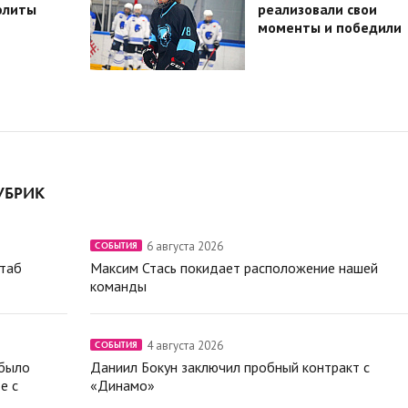
элиты
реализовали свои
моменты и победили
УБРИК
6 августа 2026
СОБЫТИЯ
штаб
Максим Стась покидает расположение нашей
команды
4 августа 2026
СОБЫТИЯ
 было
Даниил Бокун заключил пробный контракт с
е с
«Динамо»