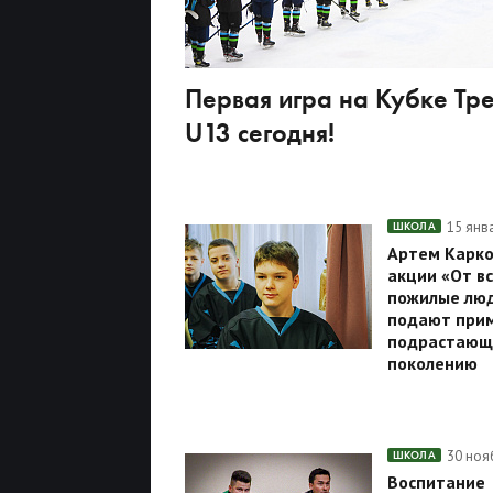
Первая игра на Кубке Тр
U13 сегодня!
15 янв
ШКОЛА
Артем Карко
акции «От в
пожилые люд
подают при
подрастающ
поколению
30 ноя
ШКОЛА
Воспитание