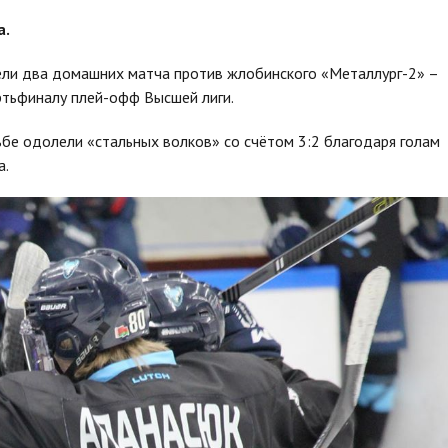
а.
ели два домашних матча против жлобинского «Металлург-2» –
ртьфиналу плей-офф Высшей лиги.
бе одолели «стальных волков» со счётом 3:2 благодаря голам
а.