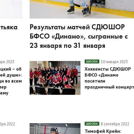
етьяка
Результаты матчей СДЮШОР
БФСО «Динамо», сыгранные с
23 января по 31 января
аря 2023
10 января 2023
ШКОЛА
цкий – об
Хоккеисты СДЮШОР
сей души»:
БФСО «Динамо
и во всем
посетили
мер
праздничный концер
ему
бря 2022
8 сентября 2022
ШКОЛА
Тимофей Крейн: