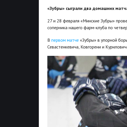
«Зубры» сыграли два домашних матч
27 и 28 февраля «Минские Зубры» пров
соперника нашего фарм-клуба по четве
В
первом матче
«Зубры» в упорной борь
Севастенкевича, Ковгорени и Курилович