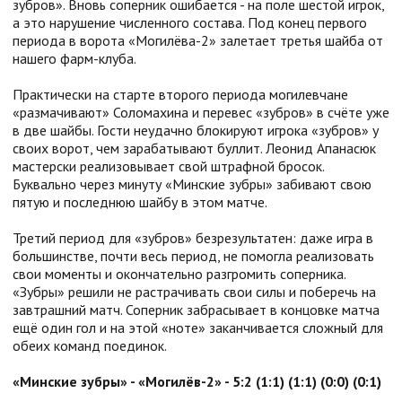
зубров». Вновь соперник ошибается - на поле шестой игрок,
а это нарушение численного состава. Под конец первого
периода в ворота «Могилёва-2» залетает третья шайба от
нашего фарм-клуба.
Практически на старте второго периода могилевчане
«размачивают» Соломахина и перевес «зубров» в счёте уже
в две шайбы. Гости неудачно блокируют игрока «зубров» у
своих ворот, чем зарабатывают буллит. Леонид Апанасюк
мастерски реализовывает свой штрафной бросок.
Буквально через минуту «Минские зубры» забивают свою
пятую и последнюю шайбу в этом матче.
Третий период для «зубров» безрезультатен: даже игра в
большинстве, почти весь период, не помогла реализовать
свои моменты и окончательно разгромить соперника.
«Зубры» решили не растрачивать свои силы и поберечь на
завтрашний матч. Соперник забрасывает в концовке матча
ещё один гол и на этой «ноте» заканчивается сложный для
обеих команд поединок.
«Минские зубры» - «Могилёв-2» - 5:2 (1:1) (1:1) (0:0) (0:1)