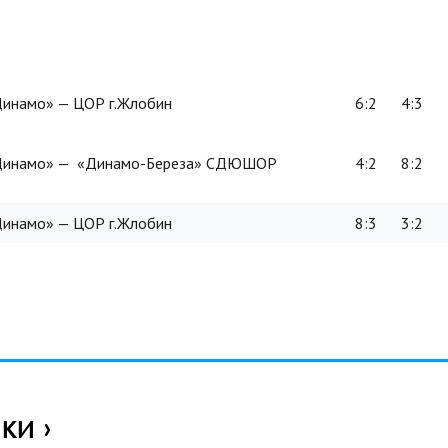
намо» — ЦОР г.Жлобин
6:2
4:3
намо» — «Динамо-Береза» СДЮШОР
4:2
8:2
намо» — ЦОР г.Жлобин
8:3
3:2
ИКИ