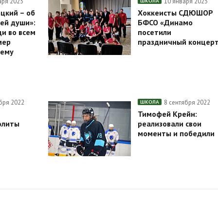
аря 2023
10 января 2023
ШКОЛА
цкий – об
Хоккеисты СДЮШОР
сей души»:
БФСО «Динамо
и во всем
посетили
мер
праздничный концер
ему
бря 2022
8 сентября 2022
ШКОЛА
Тимофей Крейн:
элиты
реализовали свои
моменты и победили