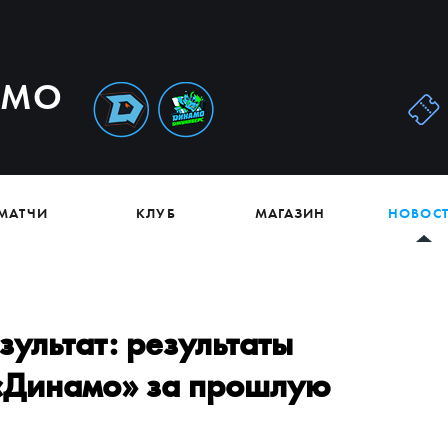
АМО
МАТЧИ
КЛУБ
МАГАЗИН
НОВОС
ультат: результаты
инамо» за прошлую