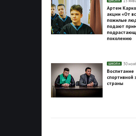
15 янв
ШКОЛА
Артем Карко
акции «От в
пожилые люд
подают при
подрастающ
поколению
30 ноя
ШКОЛА
Воспитание
спортивной 
страны