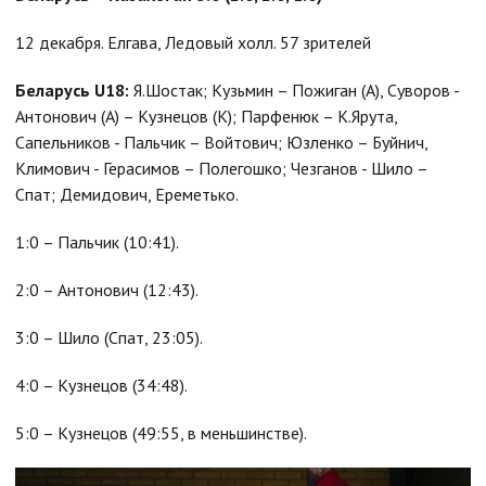
12 декабря. Елгава, Ледовый холл. 57 зрителей
Беларусь U18:
Я.Шостак; Кузьмин – Пожиган (А), Суворов -
Антонович (А) – Кузнецов (К); Парфенюк – К.Ярута,
Сапельников - Пальчик – Войтович; Юзленко – Буйнич,
Климович - Герасимов – Полегошко; Чезганов - Шило –
Спат; Демидович, Ереметько.
1:0 – Пальчик (10:41).
2:0 – Антонович (12:43).
3:0 – Шило (Спат, 23:05).
4:0 – Кузнецов (34:48).
5:0 – Кузнецов (49:55, в меньшинстве).