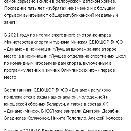
самой серьезной силой в белорусском детском хоккее.
Последние пять лет «зубрята» неизменно и с большим
отрывом выигрывают общереспубликанский медальный
зачет!
В 2021 году по итогам ежегодного смотра-конкурса
Министерства спорта и туризма Минская СДЮШОР БФСО
«Динамо» в номинации «Лучшая школа» заняла второе
место, а в номинации «Лучшее отделение спортивных школ
по командным игровым видам спорта, включенным в
программу летних и зимних Олимпийских игр» - первое
место!
Воспитанники СДЮШОР БФСО «Динамо» регулярно
привлекаются в ряды национальной, молодежной и
юношеской сборных Беларуси, а также в состав ХК
«Динамо-Минск». В КХЛ уже заиграли Дмитрий Дерябин,
Владислав Колячонок, Никита Толопило, Алексей Колосов.
В сезоне 2018/19 Владислав Колячонок стал первым