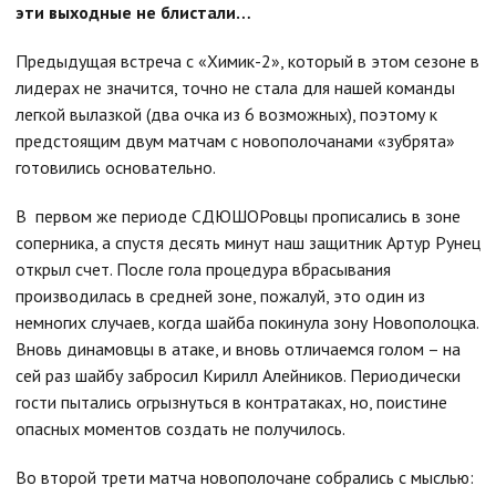
эти выходные не блистали…
Предыдущая встреча с «Химик-2», который в этом сезоне в
лидерах не значится, точно не стала для нашей команды
легкой вылазкой (два очка из 6 возможных), поэтому к
предстоящим двум матчам с новополочанами «зубрята»
готовились основательно.
В первом же периоде СДЮШОРовцы прописались в зоне
соперника, а спустя десять минут наш защитник Артур Рунец
открыл счет. После гола процедура вбрасывания
производилась в средней зоне, пожалуй, это один из
немногих случаев, когда шайба покинула зону Новополоцка.
Вновь динамовцы в атаке, и вновь отличаемся голом – на
сей раз шайбу забросил Кирилл Алейников. Периодически
гости пытались огрызнуться в контратаках, но, поистине
опасных моментов создать не получилось.
Во второй трети матча новополочане собрались с мыслью: