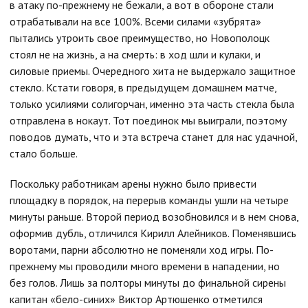
в атаку по-прежнему не бежали, а вот в обороне стали
отрабатывали на все 100%. Всеми силами «зубрята»
пытались утроить свое преимущество, но Новополоцк
стоял не на жизнь, а на смерть: в ход шли и кулаки, и
силовые приемы. Очередного хита не выдержало защитное
стекло. Кстати говоря, в предыдущем домашнем матче,
только усилиями солигорчан, именно эта часть стекла была
отправлена в нокаут. Тот поединок мы выиграли, поэтому
поводов думать, что и эта встреча станет для нас удачной,
стало больше.
Поскольку работникам арены нужно было привести
площадку в порядок, на перерыв команды ушли на четыре
минуты раньше. Второй период возобновился и в нем снова,
оформив дубль, отличился Кирилл Алейников. Поменявшись
воротами, парни абсолютно не поменяли ход игры. По-
прежнему мы проводили много времени в нападении, но
без голов. Лишь за полторы минуты до финальной сирены
капитан «бело-синих» Виктор Артюшенко отметился