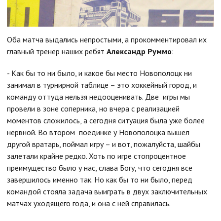
Оба матча выдались непростыми, а прокомментировал их
главный тренер наших ребят
Александр Руммо
:
- Как бы то ни было, и какое бы место Новополоцк ни
занимал в турнирной таблице – это хоккейный город, и
команду оттуда нельзя недооценивать. Две игры мы
провели в зоне соперника, но вчера с реализацией
моментов сложилось, а сегодня ситуация была уже более
нервной. Во втором поединке у Новополоцка вышел
другой вратарь, поймал игру – и вот, пожалуйста, шайбы
залетали крайне редко. Хоть по игре стопроцентное
преимущество было у нас, слава Богу, что сегодня все
завершилось именно так. Но как бы то ни было, перед
командой стояла задача выиграть в двух заключительных
матчах уходящего года, и она с ней справилась.