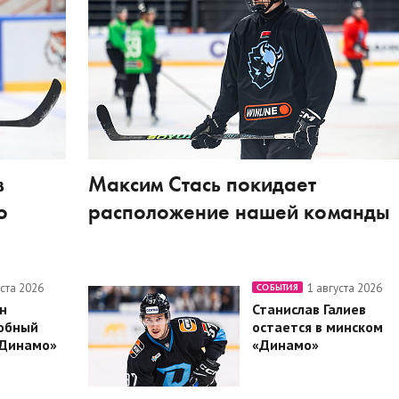
в
Максим Стась покидает
о
расположение нашей команды
уста 2026
1 августа 2026
СОБЫТИЯ
н
Станислав Галиев
обный
остается в минском
«Динамо»
«Динамо»