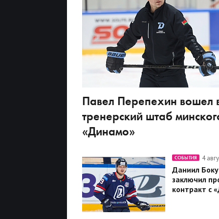
Павел Перепехин вошел 
тренерский штаб минског
«Динамо»
4 авг
СОБЫТИЯ
Даниил Боку
заключил пр
контракт с 