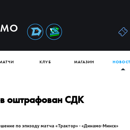
АМО
МАТЧИ
КЛУБ
МАГАЗИН
НОВОС
ов оштрафован СДК
шение по эпизоду матча «Трактор» - «Динамо-Минск»