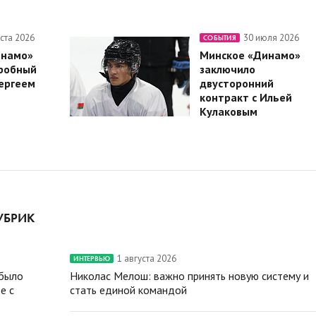
уста 2026
30 июля 2026
СОБЫТИЯ
инамо»
Минское «Динамо»
робный
заключило
Сергеем
двусторонний
контракт с Ильей
Кулаковым
УБРИК
1 августа 2026
ИНТЕРВЬЮ
 было
Николас Мелош: важно принять новую систему и
е с
стать единой командой