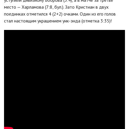
уступили дивизиону Боброва (3:4), а в матче за третье
место — Харламова (7:8, бул.). Зато Кристиан в двух
поединках отметился 4 (2+2) очками. Один из его голов
стал настоящим украшением уик-энда (отметка 3:35)!