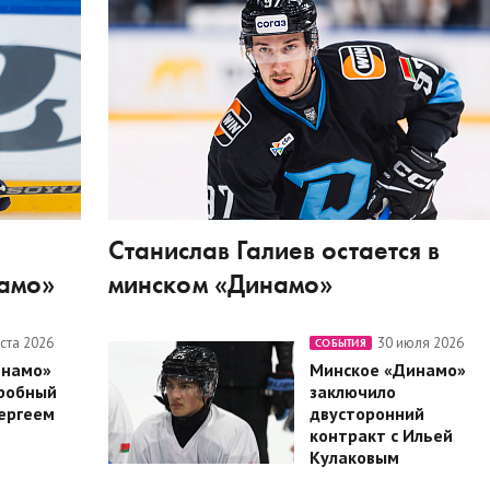
Станислав Галиев остается в
намо»
минском «Динамо»
уста 2026
30 июля 2026
СОБЫТИЯ
инамо»
Минское «Динамо»
робный
заключило
Сергеем
двусторонний
контракт с Ильей
Кулаковым