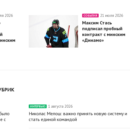
ля 2026
21 июля 2026
СОБЫТИЯ
о
Максим Стась
подписал пробный
й
контракт с минским
минским
«Динамо»
УБРИК
1 августа 2026
ИНТЕРВЬЮ
 было
Николас Мелош: важно принять новую систему и
е с
стать единой командой