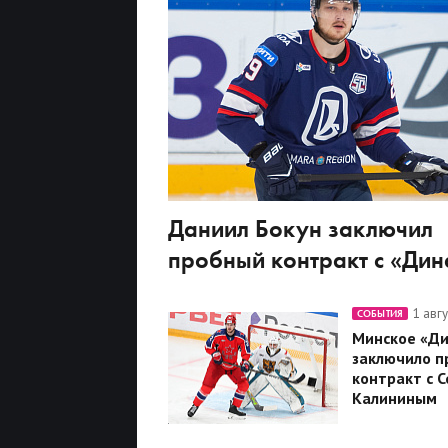
Даниил Бокун заключил
пробный контракт с «Ди
1 авг
СОБЫТИЯ
Минское «Д
заключило п
контракт с 
Калининым