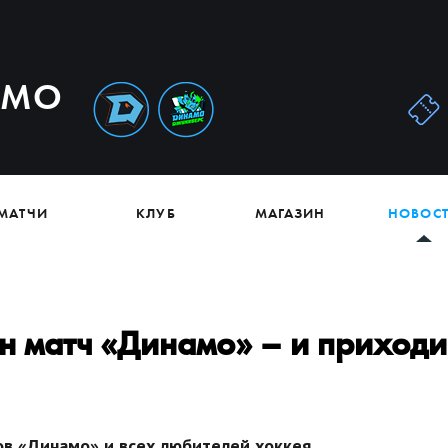
АМО
МАТЧИ
КЛУБ
МАГАЗИН
НОВОС
ин матч «Динамо» – и приходи
в «Динамо» и всех любителей хоккея.