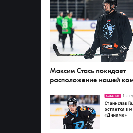
Максим Стась покидает
расположение нашей ко
1 авг
СОБЫТИЯ
Станислав Га
остается в 
«Динамо»