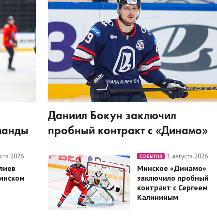
Даниил Бокун заключил
манды
пробный контракт с «Динамо»
уста 2026
1 августа 2026
СОБЫТИЯ
лиев
Минское «Динамо»
минском
заключило пробный
контракт с Сергеем
Калининым