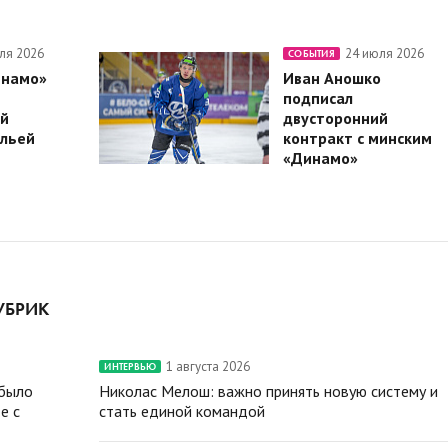
ля 2026
24 июля 2026
СОБЫТИЯ
инамо»
Иван Аношко
подписал
й
двусторонний
Ильей
контракт с минским
«Динамо»
УБРИК
1 августа 2026
ИНТЕРВЬЮ
 было
Николас Мелош: важно принять новую систему и
е с
стать единой командой