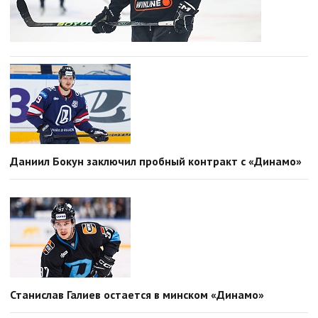
Даниил Бокун заключил пробный контракт с «Динамо»
Станислав Галиев остается в минском «Динамо»