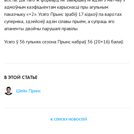
адмоўным каэфіцыентам карыснасці пры агульным
паказчыку «+2». Усяго Прынс зрабiў 17 кідкоў па варотах
суперніка, здзейсніў адзін сілавы прыём, а супраць яго
апаненты двойчы парушалі правілы.
Усяго ў 36 гульнях сезона Прынс набраў 36 (20+16) балаў.
В ЭТОЙ СТАТЬЕ
Шейн Принс
К СПИСКУ НОВОСТЕЙ