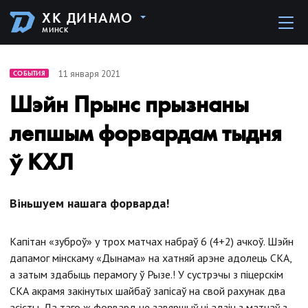
ХК ДИНАМО
МИНСК
11 января 2021
СОБЫТИЯ
Шэйн Прынс прызнаны
лепшым форвардам тыдня
ў КХЛ
Вiньшуем нашага форварда!
Капiтан «зуброў» у трох матчах набраў 6 (4+2) ачкоў. Шэйн
дапамог мінскаму «Дынама» на хатняй арэне адолець СКА,
а затым здабыць перамогу ў Рызе.! У сустрэчы з піцерскім
СКА акрамя закінутых шайбаў запісаў на свой рахунак два
асісты. Да таго ж форвард не завяршыў ні адзін з матчаў з