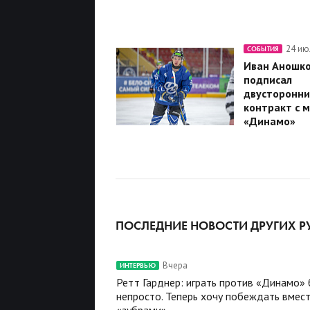
24 ию
СОБЫТИЯ
Иван Аношк
подписал
двусторонни
контракт с 
«Динамо»
ПОСЛЕДНИЕ НОВОСТИ ДРУГИХ Р
Вчера
ИНТЕРВЬЮ
Ретт Гарднер: играть против «Динамо»
непросто. Теперь хочу побеждать вмест
«зубрами»