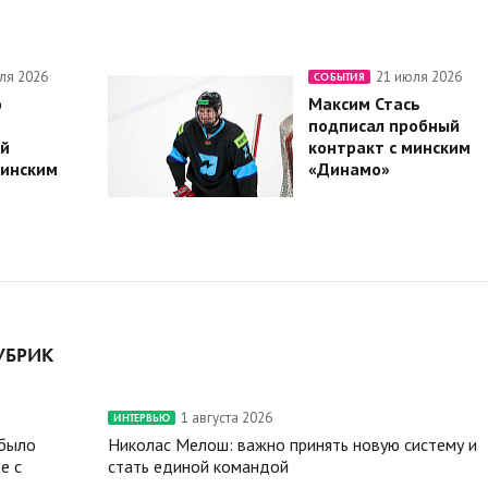
ля 2026
21 июля 2026
СОБЫТИЯ
о
Максим Стась
подписал пробный
й
контракт с минским
минским
«Динамо»
УБРИК
1 августа 2026
ИНТЕРВЬЮ
 было
Николас Мелош: важно принять новую систему и
е с
стать единой командой