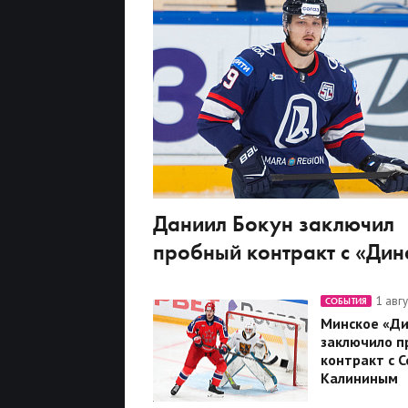
Даниил Бокун заключил
пробный контракт с «Ди
1 авг
СОБЫТИЯ
Минское «Д
заключило п
контракт с 
Калининым