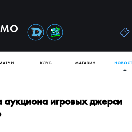
АМО
МАТЧИ
КЛУБ
МАГАЗИН
НОВОС
па аукциона игровых джерси
6