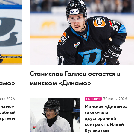
Станислав Галиев остается в
намо»
минском «Динамо»
уста 2026
30 июля 2026
СОБЫТИЯ
инамо»
Минское «Динамо»
робный
заключило
Сергеем
двусторонний
контракт с Ильей
Кулаковым