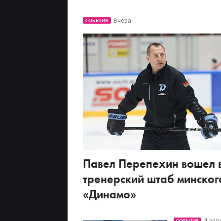
Вчера
СОБЫТИЯ
Павел Перепехин вошел 
тренерский штаб минског
«Динамо»
4 авг
СОБЫТИЯ