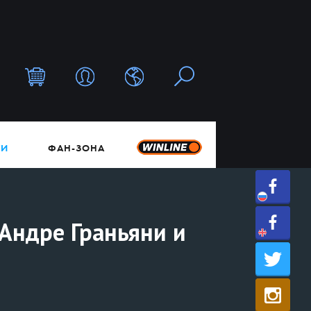
ТИ
ФАН-ЗОНА
Андре Граньяни и