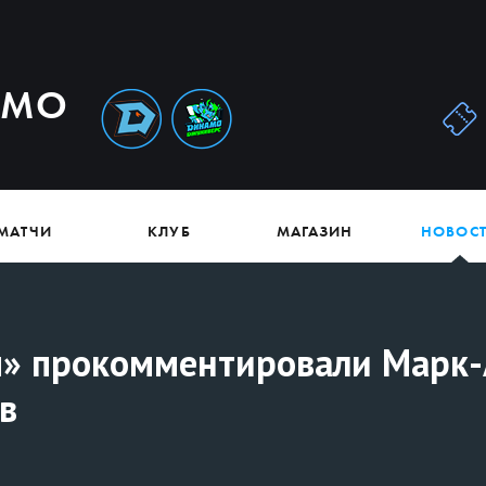
АМО
МАТЧИ
КЛУБ
МАГАЗИН
НОВОС
м» прокомментировали Марк-
в