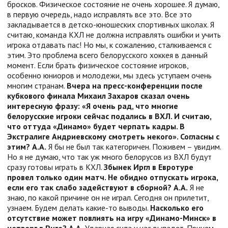
бросков. Физическое состояние не очень хорошее. Я думаю,
в первую очередь, надо исправлять все это. Все это
закладывается в детско-юношеских спортивных школах. Я
считаю, команда КХЛ не должна исправлять ошибки и учить
игрока отдавать пас! Но мы, к сожалению, сталкиваемся с
этим. Это проблема всего белорусского хоккея в данный
момент. Если брать физическое состояние игроков,
особенно юниоров и молодежи, мы здесь уступаем очень
многим странам.
Вчера на пресс-конференции после
кубкового финала Михаил Захаров сказал очень
интересную фразу: «Я очень рад, что многие
белорусские игроки сейчас подались в ВХЛ. И считаю,
что оттуда «Динамо» будет черпать кадры. В
Экстралиге Андриевскому смотреть некого». Согласны с
этим?
А.А.
Я бы не был так категоричен. Поживем – увидим.
Но я не думаю, что так уж много белорусов из ВХЛ будут
сразу готовы играть в КХЛ.
Збынек Иргл в Евротуре
провел только один матч. Не обидно отпускать игрока,
если его так слабо задействуют в сборной?
А.А.
Я не
знаю, по какой причине он не играл. Сегодня он прилетит,
узнаем. Будем делать какие-то выводы.
Насколько его
отсутствие может повлиять на игру «Динамо-Минск» в
четверг в Риге?
А.А.
Ударная сила у нас выпадет. Причем,