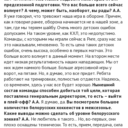
предсезонной подготовки. Что вас больше всего сейчас
волнует? А чему, может быть, наоборот, вы рады?
А.А.
Я уже говорил, что тревожит наша игра в обороне. Причем,
как я говорил ранее, оборона начинается не в нашей зоне, а
там, где мы теряем шайбу. Очень много детских ошибок
допускаем. На таком уровне, как КХЛ, это недопустимо.
Команды, с которыми мы играли сейчас в Риге, сразу нас за
это наказывали, мгновенно. То есть цена таких детских
ошибок, очень высока, особенно в первых матчах. Это
больше всего волнует в данный момент. На втором месте
идет низкая результативность наших нападающих. Мы от
них ждем намного больше. Больше агрессивной игры у
ворот, на пятаке. Но, я думаю, это все придет. Ребята
работают на тренировках, полностью отдаются. Надеюсь,
со временем, здесь у нас все будет хорошо.
Нынешний
состав команды способен добиться той цели, которая
поставлена генеральным директором, то есть – выйти
в плей-офф?
А.А.
Я думаю, да.
Вы посмотрели большое
количество белорусских хоккеистов в межсезонье.
Какие выводы можно сделать об уровне белорусского
хоккея?
А.А.
Не любитель я такого… Но, во-первых, они
плохо оснащены технически. То есть, прием, передача, сила