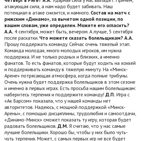
атакующая сила, а нам надо будет забивать. Наш
потенциал в атаке снизится, и намного.
Состав на матч с
рижским «Динамо», за вычетом одной позиции, по
вашим словам, уже определен. Можете его огласить?
А.А.
4 сентября, может быть, вечером. А лучше, 5 сентября
после раскатки.
Что можете сказать болельщикам?
А.А.
Прошу поддержать команду. Сейчас очень тяжелый этап.
Команда молодая, много молодых игроков, им нужна
поддержка. И не только родных и близких, а именно
фанатов. То есть фанатов, которые будут ходить на хоккей
и поддерживать команду в тяжелую минуту. На «Минск-
Арене» потрясающая атмосфера, когда полные трибуны.
Очень нужна будет поддержка болельщиков в этом сезоне
и именно в первых играх. Есть просьба нашим болельщикам:
наберитесь терпения и поддержите команду!
Д.П.
Игра с
«Ак Барсом» показала, что у нашей команды нет
авторитетов. Надеюсь, с мощной поддержкой «Минск-
Арены», с помощью дисциплины, трудолюбия и самоотдачи,
«Динамо-Минск» сможет показать ту игру, которая будет
радовать болельщиков.
Д.М.
Я считаю, что у нас самые
лучшие болельщики. Хорошо бы, чтобы у них было чуть-
чуть терпения. Может, с самых первых игр не все будет