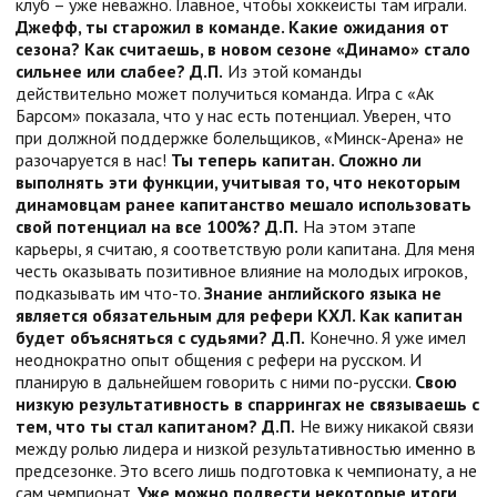
клуб – уже неважно. Главное, чтобы хоккеисты там играли.
Джефф, ты старожил в команде. Какие ожидания от
сезона? Как считаешь, в новом сезоне «Динамо» стало
сильнее или слабее?
Д.П.
Из этой команды
действительно может получиться команда. Игра с «Ак
Барсом» показала, что у нас есть потенциал. Уверен, что
при должной поддержке болельщиков, «Минск-Арена» не
разочаруется в нас!
Ты теперь капитан. Сложно ли
выполнять эти функции, учитывая то, что некоторым
динамовцам ранее капитанство мешало использовать
свой потенциал на все 100%?
Д.П.
На этом этапе
карьеры, я считаю, я соответствую роли капитана. Для меня
честь оказывать позитивное влияние на молодых игроков,
подказывать им что-то.
Знание английского языка не
является обязательным для рефери КХЛ. Как капитан
будет объясняться с судьями?
Д.П.
Конечно. Я уже имел
неоднократно опыт общения с рефери на русском. И
планирую в дальнейшем говорить с ними по-русски.
Свою
низкую результативность в спаррингах не связываешь с
тем, что ты стал капитаном?
Д.П.
Не вижу никакой связи
между ролью лидера и низкой результативностью именно в
предсезонке. Это всего лишь подготовка к чемпионату, а не
сам чемпионат.
Уже можно подвести некоторые итоги