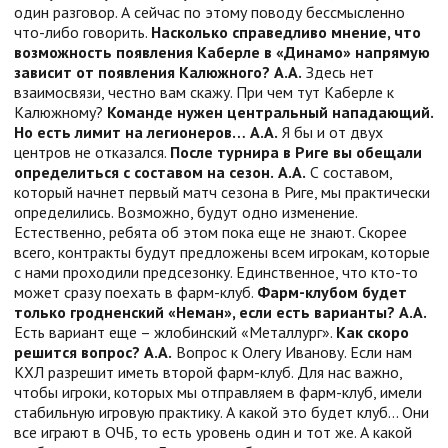
один разговор. А сейчас по этому поводу бессмысленно
что-либо говорить.
Насколько справедливо мнение, что
возможность появления Каберле в «Динамо» напрямую
зависит от появления Калюжного?
А.А.
Здесь нет
взаимосвязи, честно вам скажу. При чем тут Каберле к
Калюжному?
Команде нужен центральный нападающий.
Но есть лимит на легионеров…
А.А.
Я бы и от двух
центров не отказался.
После турнира в Риге вы обещали
определиться с составом на сезон.
А.А.
С составом,
который начнет первый матч сезона в Риге, мы практически
определились. Возможно, будут одно изменение.
Естественно, ребята об этом пока еще не знают. Скорее
всего, контракты будут предложены всем игрокам, которые
с нами проходили предсезонку. Единственное, что кто-то
может сразу поехать в фарм-клуб.
Фарм-клубом будет
только гродненский «Неман», если есть варианты?
А.А.
Есть вариант еще – жлобинский «Металлург».
Как скоро
решится вопрос?
А.А.
Вопрос к Олегу Иванову. Если нам
КХЛ разрешит иметь второй фарм-клуб. Для нас важно,
чтобы игроки, которых мы отправляем в фарм-клуб, имели
стабильную игровую практику. А какой это будет клуб… Они
все играют в ОЧБ, то есть уровень один и тот же. А какой