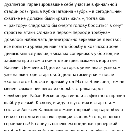
дуэлянтов, гарантировавшие себе участие в финальной
стадии розыгрыша Кубка Гагарина «зубры» в сегодняшней
схватке не должны были «рвать жилы», тогда как
«Трактору» следовало бы очертя голову броситься в омут
страстей атаки. Однако в первом периоде трибунам
довелось наблюдать диаметрально зеркальное действо:
все попытки уральцев навязать борьбу в хозяйской зоне
динамовцы «душили», «вязали» соперников у бортов, не
забывая при этом отвечать контрвылазками к воротам
Василия Демченко. Одна их которых увенчалась успехом
уже на экваторе стартовой двадцатиминутки – после
«холостого» броска в правый угол Мэтта Эллисона, тем не
менее, «выключившего» из борьбы стража ворот
челябинцев, Райан Веске оперативно и эффектно отправил
шайбу у левый! К слову, ввиду отсутствия в стартовом
составе Алексея Калюжного миниатюрный форвард «бело-
синих» сегодня исполнял функции «кэпа». Что ж, неплохо
справляется! К слову, в нынешнем поединке тренерский
штаб «Динамо» «обстрелял» очередного неофита – юного