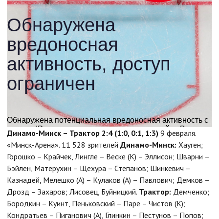
Динамо-Минск – Трактор 2:4 (1:0, 0:1, 1:3)
9 февраля.
«Минск-Арена». 11 528 зрителей
Динамо-Минск:
Хауген;
Горошко – Крайчек, Лингле – Веске (К) – Эллисон; Шварни –
Бэйлен, Матерухин – Щехура – Степанов; Шинкевич –
Казнадей, Мелешко (А) – Кулаков (А) – Павлович; Демков –
Дрозд – Захаров; Лисовец, Буйницкий.
Трактор:
Демченко;
Бородкин – Куинт, Пеньковский – Паре – Чистов (К);
Кондратьев – Пиганович (А), Глинкин – Пестунов – Попов;