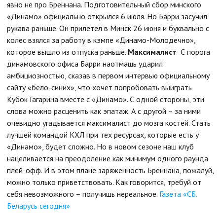
явно не про Бреннана. Подготовительный сбор минского
«Динамо» официально открылся 6 июля. Но Барри засучил
рукава раньше. Он прилетел в Минск 26 июня и буквально с
колес взялся за работу в кэмпе «Динамо-Молодечно»,
которое вышло из отпуска раньше.
Максималист
С порога
динамовского офиса Барри наотмашь ударил
амбициозностью, сказав в первом интервью официальному
сайту «бело-синих», что хочет попробовать выиграть
Кубок Гагарина вместе с «Динамо». С одной стороны, эти
слова можно расценить как эпатаж. А с другой – за ними
очевидно угадывается максималист до мозга костей. Стать
лучшей командой КХЛ при тех ресурсах, которые есть у
«Динамо», будет сложно. Но в новом сезоне наш клуб
нацеливается на преодоление как минимум одного раунда
плей-офф. И в этом плане заряженность Бреннана, пожалуй,
можно только приветствовать. Как говорится, требуй от
себя невозможного – получишь нереальное.
Газета «СБ.
Беларусь сегодня»