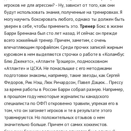
игроков не для агрессии? - Ну, зависит от того, как они
будут использовать знания, полученные на тренировках. Я
могу научить боксировать любого, однако ты должен быть
уверен в себе, чтобы применить это.
Тренер
Бокс в жизни
Барри Бреннана был сто лет назад. И сейчас он прежде
всего хоккейный тренер. Причем, заметим, с очень
впечатляющим профайлом. Среди прочих записей жирным
курсивом в нем выделяются строчки о работе в «Коламбус
Блю Джекетс», «Атланте Трэшерз», подмосковном
«Атланте» и ЦСКА. Не понаслышке с его методиками
подготовки знакомы, например, такие звезды, как Сергей
Федоров, Рик Нэш, Люк Ричардсон, Павел Дацюк... Прессу
за время работы в России Барри собрал разную. Например,
в прошлом году некоторые журналисты канадского
специалиста по ОФП откровенно травили, упрекая его в
том, что он загоняет игроков и те в результате этого
травмируются. Но положительных отзывов о нем
значительно больше. Причем от самих хоккеистов.