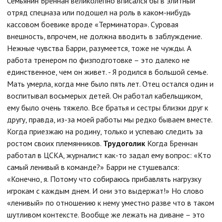
Семьянин Бреннан великолепно вписался бы в элитный
отряд спецназа или подошел на роль в каком-нибудь
кассовом боевике вроде «Терминатора». Суровая
внешность, впрочем, не должна вводить в заблуждение.
Нежные чувства Барри, разумеется, тоже не чужды. А
работа тренером по физподготовке – это далеко не
единственное, чем он живет. - Я родился в большой семье.
Мать умерла, когда мне было пять лет. Отец остался один и
воспитывал восьмерых детей. Он работал кабельщиком,
ему было очень тяжело. Все братья и сестры близки друг к
другу, правда, из-за моей работы мы редко бываем вместе.
Когда приезжаю на родину, только и успеваю следить за
ростом своих племянников.
Трудоголик
Когда Бреннан
работал в ЦСКА, журналист как-то задал ему вопрос: «Кто
самый ленивый в команде?» Барри не стушевался:
«Конечно, я. Потому что собираюсь прибавлять нагрузку
игрокам с каждым днем. И они это выдержат!» Но слово
«ленивый» по отношению к нему уместно разве что в таком
шутливом контексте. Вообще же лежать на диване – это