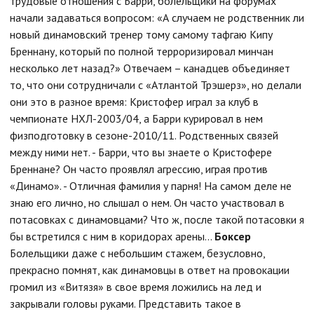
трудовые отношения с Барри, болельщики на форумах
начали задаваться вопросом: «А случаем не родственник ли
новый динамовский тренер тому самому тафгаю Кипу
Бреннану, который по полной терроризировал минчан
несколько лет назад?» Отвечаем – канадцев объединяет
то, что они сотрудничали с «Атлантой Трэшерз», но делали
они это в разное время: Кристофер играл за клуб в
чемпионате НХЛ-2003/04, а Барри курировал в нем
физподготовку в сезоне-2010/11. Родственных связей
между ними нет. - Барри, что вы знаете о Кристофере
Бреннане? Он часто проявлял агрессию, играя против
«Динамо». - Отличная фамилия у парня! На самом деле не
знаю его лично, но слышал о нем. Он часто участвовал в
потасовках с динамовцами? Что ж, после такой потасовки я
бы встретился с ним в коридорах арены...
Боксер
Болельщики даже с небольшим стажем, безусловно,
прекрасно помнят, как динамовцы в ответ на провокации
громил из «Витязя» в свое время ложились на лед и
закрывали головы руками. Представить такое в