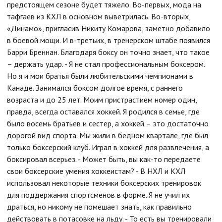
предстоящем сезоне будет тяжело. Во-первых, мода на
тафгаев из КХЛ в основном выветрилась. Во-вторых,
«Динамо», пригласив Никиту Комарова, заметно добавило
в боевой мощи. И в-третьих, в тренерском штабе появился
Барри Бреннан. Благодаря боксу он точно знает, что такое
– держать удар. - Я не стал профессиональным боксером.
Но я и мои братья были любительскими чемпионами в
Канаде. Занимался боксом долгое время, с раннего
возраста и до 25 лет. Моим пристрастием номер один,
правда, всегда оставался хоккей. Я родился в семье, где
было восемь братьев и сестер, а хоккей – это достаточно
дорогой вид спорта. Мы жили в бедном квартале, где был
только боксерский клуб. Играл в хоккей для развлечения, а
боксировал всерьез. - Может быть, вы как-то передаете
свои боксерские умения хоккеистам? - В НХЛ и КХЛ
использовал некоторые техники боксерских тренировок
для поддержания спортсменов в форме. Я не учил их
драться, но никому не помешает знать, как правильно
действовать в потасовке на льду. - То есть вы тренировали