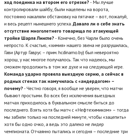
ход поединка на втором его отрезке?
- Мы лучше
контролировали шайбу, были нацелены на ворота,
постоянно накаляли обстановку на пятачке – вот, пожалуй,
и весь рецепт нынешнего успеха.
Давало ли о себе знать
отсутствие многолетнего товарища по атакующей
тройке Шарля Лингле?
- Конечно, без Чарли было очень
непросто. К счастью, «химия» нашего звена не разрушилась,
Гави
(Артур Гаврус – прим. hcdinamo.by)
был невероятно
хорош, у нас многое получалось. Так что надеюсь, мы
сможем продолжить в том же духе и на следующей игре.
Команда ударно провела выездную серию, а сейчас в
родных стенах так намучилась с «андердогом» –
почему?
- Честно говоря, я вообще не уверен, что матчи
бывают простыми. Во всех без исключения выездных
матчах приходилось в буквальном смысле биться до
последнего. Взять хотя бы матч с «Нефтехимиком» – тогда
мы забили только на последней минуте, чтобы «зацепить»
хотя бы одно очко, а ведь это далеко не лидер
чемпионата. Отчаянно пытались и сегодня – последние три