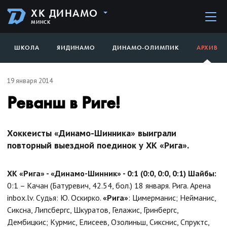
ХК ДИНАМО
МИНСК
ШКОЛА
ЯИДИНАМО
ДИНАМО-ОЛИМПИК
АРХИВ
19 января 2014
Реванш в Риге!
Хоккеисты «Динамо-Шинника» выиграли
повторный выездной поединок у ХК «Рига».
ХК «Рига» - «Динамо-Шинник» - 0:1 (0:0, 0:0, 0:1)
Шайбы:
0:1 – Качан (Батуревич, 42.54, бол.) 18 января. Рига. Арена
inbox.lv. Судья: Ю. Оскирко.
«Рига»
: Цимерманис; Нейманис,
Сиксна, Липсбергс, Шкуратов, Гелажис, Гринбергс,
Дембицкис; Курмис, Елисеев, Озолиньш, Сикснис, Спруктс,