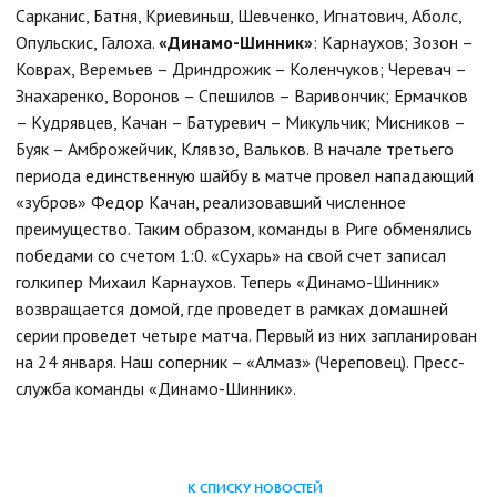
Сарканис, Батня, Криевиньш, Шевченко, Игнатович, Аболс,
Опульскис, Галоха.
«Динамо-Шинник»
: Карнаухов; Зозон –
Коврах, Веремьев – Дриндрожик – Коленчуков; Черевач –
Знахаренко, Воронов – Спешилов – Варивончик; Ермачков
– Кудрявцев, Качан – Батуревич – Микульчик; Мисников –
Буяк – Амброжейчик, Клявзо, Вальков. В начале третьего
периода единственную шайбу в матче провел нападающий
«зубров» Федор Качан, реализовавший численное
преимущество. Таким образом, команды в Риге обменялись
победами со счетом 1:0. «Сухарь» на свой счет записал
голкипер Михаил Карнаухов. Теперь «Динамо-Шинник»
возвращается домой, где проведет в рамках домашней
серии проведет четыре матча. Первый из них запланирован
на 24 января. Наш соперник – «Алмаз» (Череповец).
Пресс-
служба команды «Динамо-Шинник».
К СПИСКУ НОВОСТЕЙ