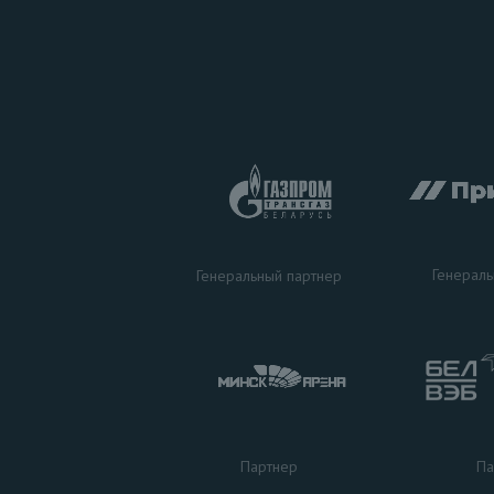
Генераль
Генеральный партнер
Па
Партнер