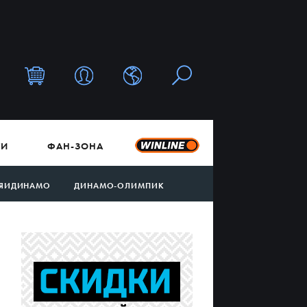
ТИ
ФАН-ЗОНА
ЯИДИНАМО
ДИНАМО-ОЛИМПИК