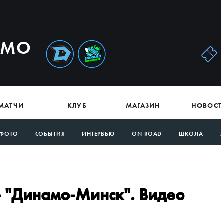
АМО
МАТЧИ
КЛУБ
МАГАЗИН
НОВОС
ФОТО
СОБЫТИЯ
ИНТЕРВЬЮ
ON ROAD
ШКОЛА
- "Динамо-Минск". Видео