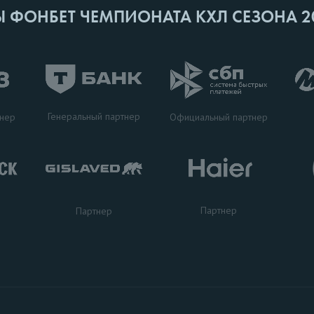
Ы ФОНБЕТ ЧЕМПИОНАТА КХЛ СЕЗОНА 2
Генеральный партнер
тнер
Официальный партнер
Партнер
Партнер