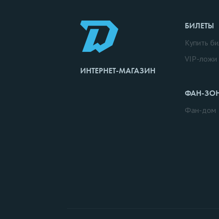
БИЛЕТЫ
Купить би
VIP-ложи
ИНТЕРНЕТ-МАГАЗИН
ФАН-ЗО
Фан-дом