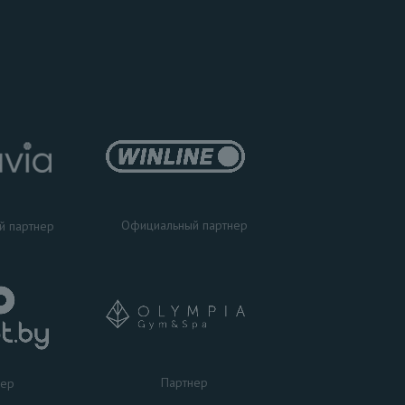
Официальный партнер
й партнер
Партнер
нер