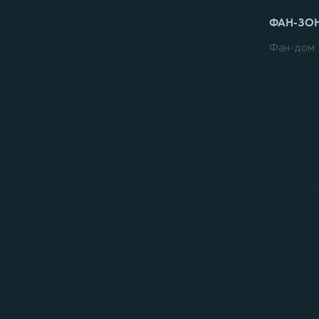
ФАН-ЗО
Фан-дом