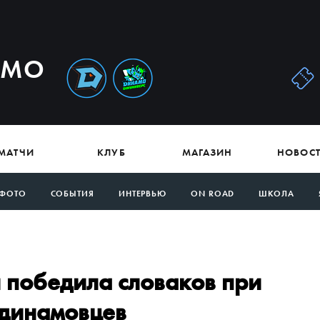
АМО
МАТЧИ
КЛУБ
МАГАЗИН
НОВОС
ФОТО
СОБЫТИЯ
ИНТЕРВЬЮ
ON ROAD
ШКОЛА
 победила словаков при
 динамовцев