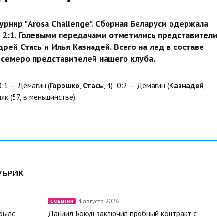
рнир "Arosa Challenge". Сборная Беларуси одержала
 2:1. Голевыми передачами отметились представител
рей Стась и Илья Казнадей. Всего на лед в составе
семеро представителей нашего клуба.
:1 — Демагин (
Горошко
,
Стась
, 4); 0:2 — Демагин (
Казнадей
,
як (57, в меньшинстве).
УБРИК
4 августа 2026
СОБЫТИЯ
 было
Даниил Бокун заключил пробный контракт с