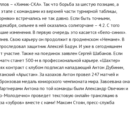
лов – «Химик-СКА». Так что борьба за шестую позицию, а
 этапе с командами из верхней части турнирной таблицы,
орняки» встречались не так давно. Если быть точными,
екабря, сильнее в ней оказались солигорчане – 4:2. С того
ие изменения. В первую очередь это касается «бело-синих».
пнев. Свою карьеру он продолжит в гродненском «Немане». В
проследовал защитник Алексей Бадун. И уже в сегодняшнем
 участие. Также на поединок заявлен Сергей Шабанов. Если
т матч станет 500-м в профессиональной карьере. «Шахтер»
нях контракт с клубом подписал нападающий Антон Дубинин,
анский «Арыстан». За казахов Антон провел 247 матчей и
 бронзовая медаль юниорского чемпионата мира. Завоевана она
 Партнерами Антона по той команды были Александр Овечкин и
о-Молодечно» проведет текстовую онлайн-трансляцию в
за «зубров» вместе с нами!
Максим Стоян, пресс-служба