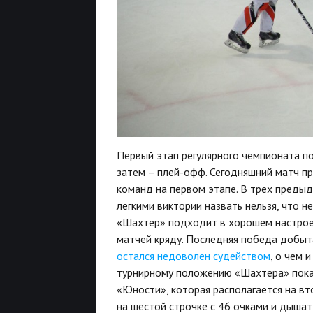
Первый этап регулярного чемпионата по
затем – плей-офф. Сегодняшний матч п
команд на первом этапе. В трех предыд
легкими виктории назвать нельзя, что 
«Шахтер» подходит в хорошем настроен
матчей кряду. Последняя победа добыт
остался недоволен судейством
, о чем 
турнирному положению «Шахтера» пока н
«Юности», которая располагается на вт
на шестой строчке с 46 очками и дышат 