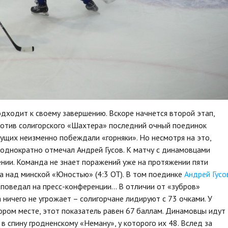
дходит к своему завершению. Вскоре начнется второй этап,
ротив солигорского «Шахтера» последний очный поединок
ущих неизменно побеждали «горняки». Но несмотря на это,
неоднократно отмечал Андрей Гусов. К матчу с динамовцами
ии. Команда не знает поражений уже на протяжении пяти
а над минской «Юностью» (4:3 ОТ). В том поединке
Андрей Гусо
и поведал на пресс-конференции… В отличии от «зубров»
ичего не угрожает – солигорчане лидируют с 73 очками. У
ором месте, этот показатель равен 67 баллам. Динамовцы идут
в спину гродненскому «Неману», у которого их 48. Вслед за