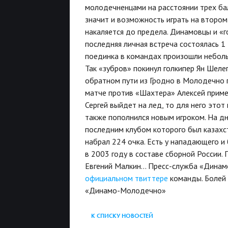
молодечненцами на расстоянии трех бал
значит и возможность играть на втором
накаляется до предела. Динамовцы и «г
последняя личная встреча состоялась 1 д
поединка в командах произошли небольш
Так «зубров» покинул голкипер Ян Шеле
обратном пути из Гродно в Молодечно 
матче против «Шахтера» Алексей примет
Сергей выйдет на лед, то для него это
также пополнился новым игроком. На д
последним клубом которого был казахст
набрал 224 очка. Есть у нападающего и
в 2003 году в составе сборной России.
Евгений Малкин… Пресс-служба «Динам
официальном твиттере
команды. Болей 
«Динамо-Молодечно»
К СПИСКУ НОВОСТЕЙ