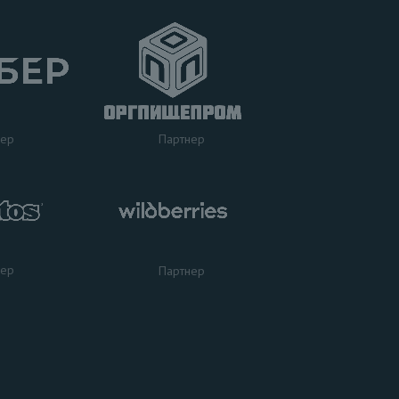
нер
Партнер
нер
Партнер