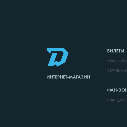
БИЛЕТЫ
Купить би
VIP-ложи
ИНТЕРНЕТ-МАГАЗИН
ФАН-ЗО
Фан-дом