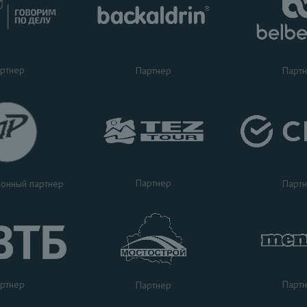
ртнер
Партнер
Парт
Партнер
Парт
онный партнер
ртнер
Парт
Партнер