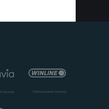
Официальный партнер
й партнер