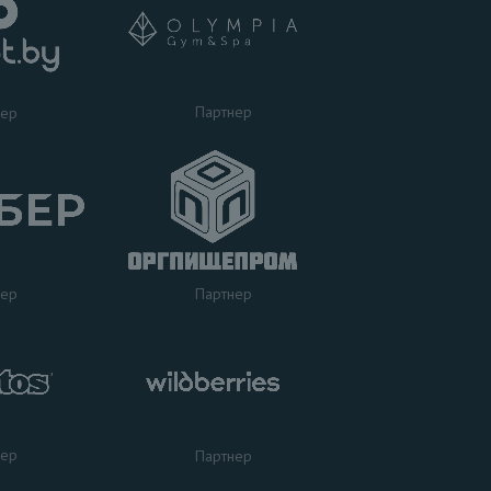
Партнер
нер
нер
Партнер
нер
Партнер