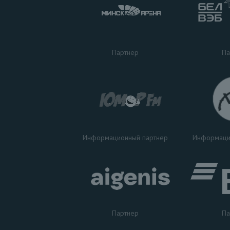
Па
Партнер
Информаци
Информационный партнер
Партнер
Па