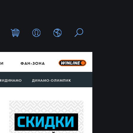
ТИ
ФАН-ЗОНА
ЯИДИНАМО
ДИНАМО-ОЛИМПИК