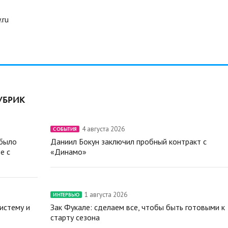
.ru
УБРИК
4 августа 2026
СОБЫТИЯ
 было
Даниил Бокун заключил пробный контракт с
е с
«Динамо»
1 августа 2026
ИНТЕРВЬЮ
истему и
Зак Фукале: сделаем все, чтобы быть готовыми к
старту сезона