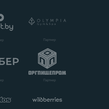
Партнер
нер
нер
Партнер