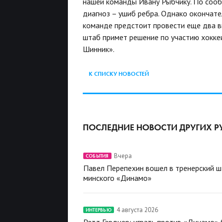
нашей команды Ивану Рыбчику. По соо
диагноз – ушиб ребра. Однако окончате
команде предстоит провести еще два в
штаб примет решение по участию хокке
Шинник».
К СПИСКУ НОВОСТЕЙ
ПОСЛЕДНИЕ НОВОСТИ ДРУГИХ Р
Вчера
СОБЫТИЯ
Павел Перепехин вошел в тренерский 
минского «Динамо»
4 августа 2026
ИНТЕРВЬЮ
Ретт Гарднер: играть против «Динамо»