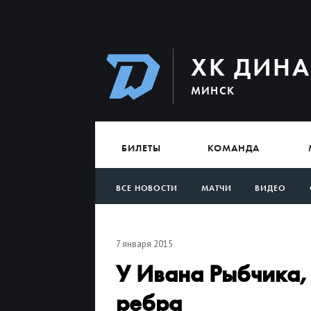
ХК ДИН
МИНСК
БИЛЕТЫ
КОМАНДА
ВСЕ НОВОСТИ
МАТЧИ
ВИДЕО
АРХИВ
7 января 2015
У Ивана Рыбчика,
ребра