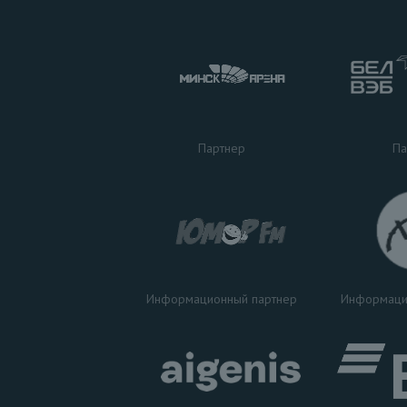
Па
Партнер
Информаци
Информационный партнер