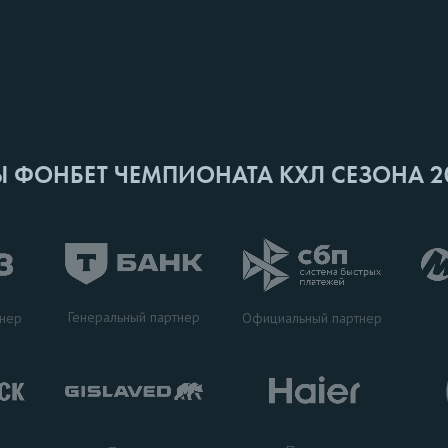
Ы ФОНБЕТ ЧЕМПИОНАТА КХЛ СЕЗОНА 2
Генеральный партнер
тнер
Официальный партнер