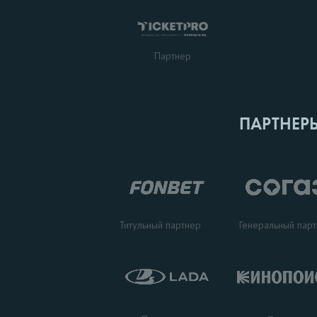
Партнер
ПАРТНЕР
Титульный партнер
Генеральный пар