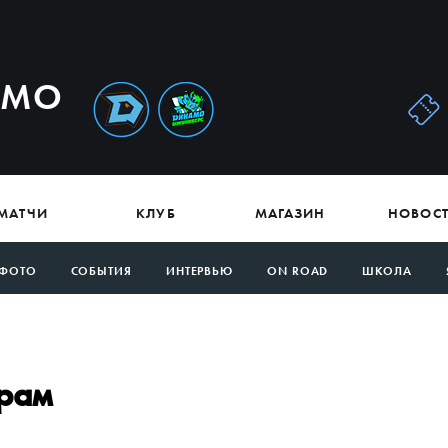
АМО
МАТЧИ
КЛУБ
МАГАЗИН
НОВОС
ФОТО
СОБЫТИЯ
ИНТЕРВЬЮ
ON ROAD
ШКОЛА
грам