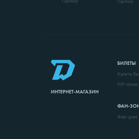
Партнер
Партнер
БИЛЕТЫ
Купить би
VIP-ложи
ИНТЕРНЕТ-МАГАЗИН
ФАН-ЗО
Фан-дом