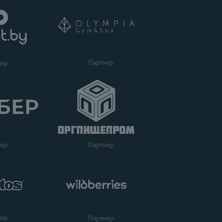
Партнер
нер
нер
Партнер
нер
Партнер