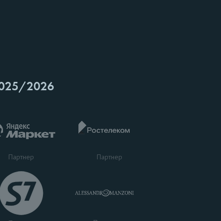
025/2026
Партнер
Партнер