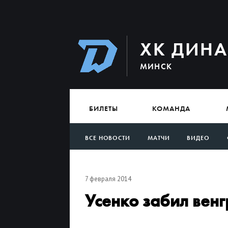
ХК ДИН
МИНСК
БИЛЕТЫ
КОМАНДА
ВСЕ НОВОСТИ
МАТЧИ
ВИДЕО
АРХИВ
7 февраля 2014
Усенко забил вен