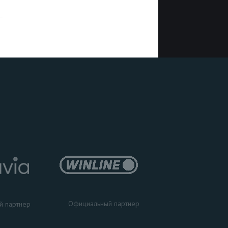
Официальный партнер
й партнер